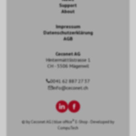
Support
About
Impressum
Datenschutzerklärung
AGB
Ceconet AG
Hintermättlistrasse 1
CH - 5506 Mägenwil
0041 62 887 27 37
info@ceconet.ch
®
© by
Ceconet AG
|
blue office
E-Shop - Developed by
CompuTech