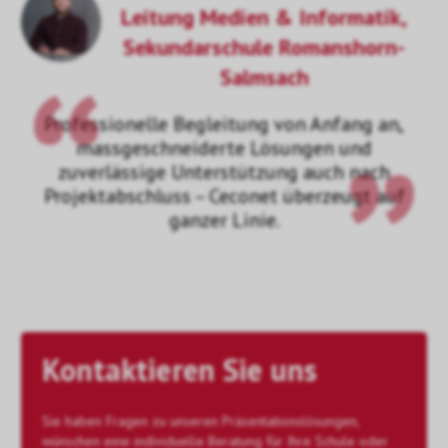
Leitung Medien & Informatik,
Sekundarschule Romanshorn-
Salmsach
Professionelle Begleitung von Anfang an,
massgeschneiderte Lösungen und
zuverlässige Unterstützung auch nach
Projektabschluss – Ceconet überzeugt auf
ganzer Linie.
Kontaktieren Sie uns
Sie haben Fragen zu unseren Präsentationslösungen,
wünschen eine individuelle Beratung für Ihre Schule oder