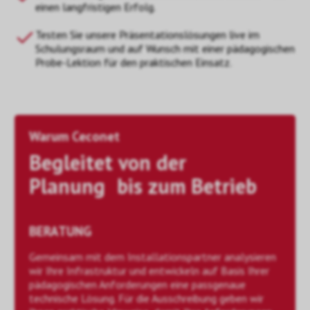
einen langfristigen Erfolg.
Testen Sie unsere Präsentationslösungen live im
Schulungsraum und auf Wunsch mit einer pädagogischen
Probe-Lektion für den praktischen Einsatz.
Warum Ceconet
Begleitet von der
Planung bis zum Betrieb
BERATUNG
Gemeinsam mit dem Installationspartner analysieren
wir Ihre Infrastruktur und entwickeln auf Basis Ihrer
pädagogischen Anforderungen eine passgenaue
technische Lösung. Für die Ausschreibung geben wir