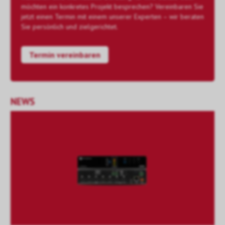
möchten ein konkretes Projekt besprechen? Vereinbaren Sie
jetzt einen Termin mit einem unserer Experten – wir beraten
Sie persönlich und zielgerichtet.
Termin vereinbaren
NEWS