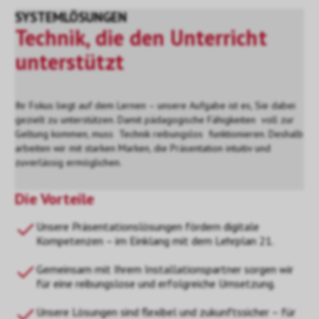
SYSTEMLÖSUNGEN
Technik, die den Unterricht
unterstützt
Ihr Fokus liegt auf dem Lernen – unsere Aufgabe ist es, Sie dabei
gezielt zu unterstützen. Damit pädagogische Fähigkeiten voll zur
Geltung kommen, muss Technik reibungslos funktionieren. Deshalb
arbeiten wir mit starken Marken, die Präsentation intuitiv und
zuverlässig ermöglichen.
Die Vorteile
Unsere Präsentationslösungen fördern digitale
Kompetenzen – im Einklang mit dem Lehrplan 21.
Gemeinsam mit Ihrem Installationspartner sorgen wir
für eine reibungslose und erfolgreiche Umsetzung.
Unsere Lösungen sind flexibel und zukunftssicher – für