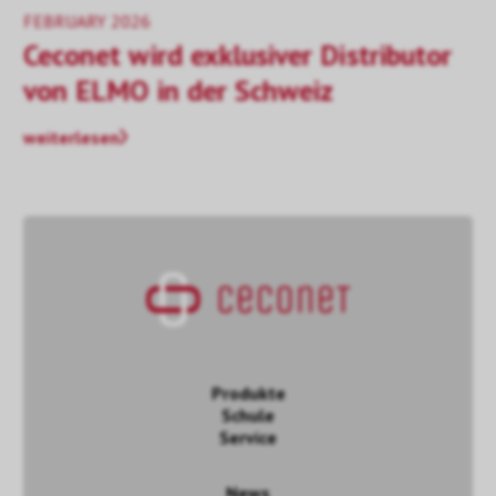
FEBRUARY 2026
Ceconet wird exklusiver Distributor
von ELMO in der Schweiz
weiterlesen
Produkte
Schule
Service
News