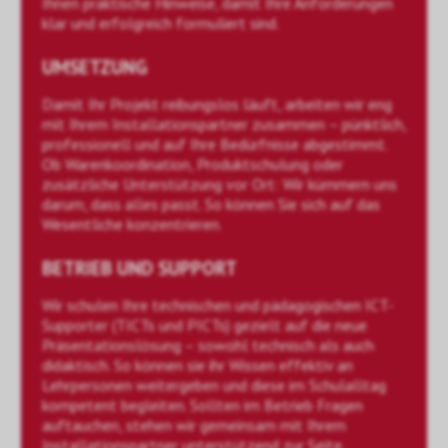
Ihnen praktische Hinweise, damit Ihre Anforderungen
klar und erfolgreich formuliert sind.
UMSETZUNG
Damit Ihr Projekt reibungslos läuft, arbeiten wir eng
mit Ihrem Installationspartner zusammen – pünktlich,
professionell und auf Ihre Bedürfnisse abgestimmt.
Ob Warenkoordination, Produktschulung oder
zusätzliche Unterstützung vor Ort: Wir kümmern uns
darum, dass alles passt. So können Sie sich auf das
Wesentliche konzentrieren.
BETRIEB UND SUPPORT
Wir schulen Ihre technischen und pädagogischen ICT-
Supporter (TICTs und PICTs) gezielt auf die neue
Präsentationslösung – sowohl technisch als auch
didaktisch. So können sie ihr Wissen effektiv an
Lehrpersonen weitergeben und diese im Schulalltag
kompetent begleiten. Sollten im Betrieb Fragen
auftauchen, stehen wir gemeinsam mit Ihrem
Installationspartner unterstützend zur Seite.