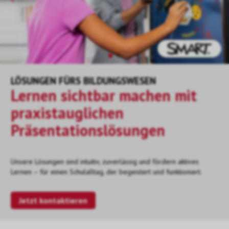
LÖSUNGEN FÜRS BILDUNGSWESEN
Lernen sichtbar machen mit
praxistauglichen
Präsentationslösungen
Unsere Lösungen sind intuitiv, zuverlässig und fördern aktives
Lernen – für einen Schulalltag, der begeistert und funktioniert.
Jetzt kontaktieren