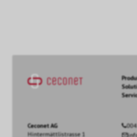
Produ
Solut
Servi
Ceconet AG
004
Hintermättlistrasse 1
in