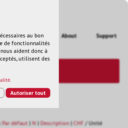
n
FR
nécessaires au bon
Actualités
About
Support
e de fonctionnalités
s nous aident donc à
ceptés, utilisent des
alité
.
Autoriser tout
:
Par défaut
|
N
|
Description
|
CHF
/ Unité