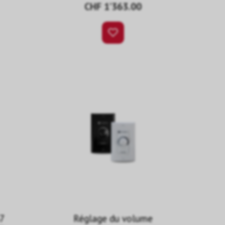
CHF 1’363.00
7
Réglage du volume