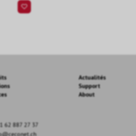
its
Actualités
ions
Support
ces
About
1 62 887 27 37
fo@ceconet.ch