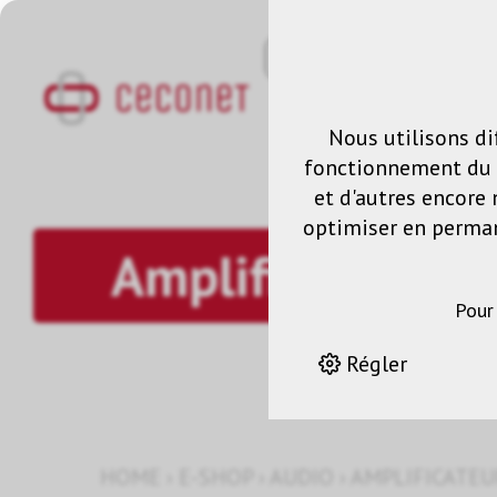
Nous utilisons di
fonctionnement du s
et d'autres encore 
optimiser en permane
Amplificateur
Pour
Régler
HOME
›
E-SHOP
›
AUDIO
›
AMPLIFICATEU