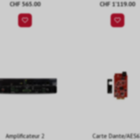
CHF 565.00
CHF 1’119.00
Amplificateur 2
Carte Dante/AES6