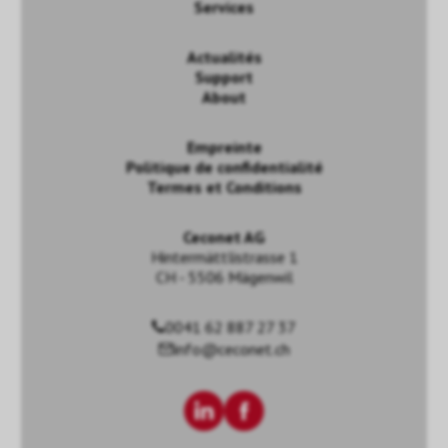
Services
Actualités
Support
About
Empreinte
Politique de confidentialité
Termes et Conditions
Ceconet AG
Hintermättlistrasse 1
CH - 5506 Mägenwil
0041 62 887 27 37
info@ceconet.ch