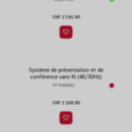
CHF 1’241.00
Système de présentation et de
conférence sans fil (4K/30Hz)
HT-RANGER2
CHF 1’168.00