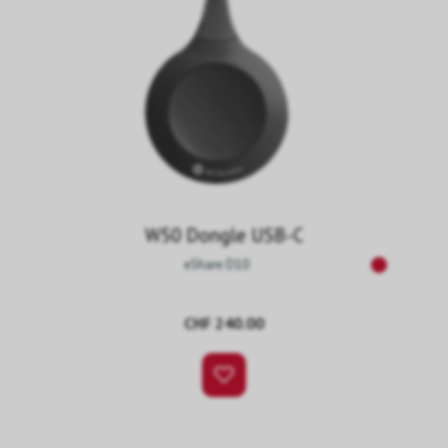
W50 Dongle USB-C
eShare D10
CHF 240.00