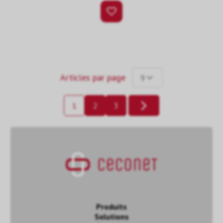
Articles par page
9
1
2
3
Produits
Solutions