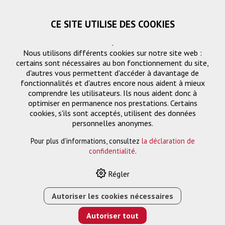
CE SITE UTILISE DES COOKIES
.
Nous utilisons différents cookies sur notre site web :
certains sont nécessaires au bon fonctionnement du site,
d'autres vous permettent d'accéder à davantage de
fonctionnalités et d'autres encore nous aident à mieux
comprendre les utilisateurs. Ils nous aident donc à
optimiser en permanence nos prestations. Certains
cookies, s'ils sont acceptés, utilisent des données
personnelles anonymes.
Wireless
Filtre
Pour plus d'informations, consultez
la déclaration de
confidentialité
.
Régler
Autoriser les cookies nécessaires
HOME
›
E-SHOP
›
GESTION DES SIGNAUX
›
WIRELESS
Autoriser tout
Trier par:
Par défaut
|
N
|
Description
|
CHF