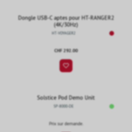
Dongle USB-C aptes pour HT-RANGER2
(4K/30Hz)
HT-VOYAGER2
CHF 292.00
Solstice Pod Demo Unit
SP-8000-DE
Prix sur demande.