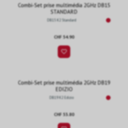
Combi-Set prise multimédia 2GHz DB15
STANDARD
DB15 K2 Standard
CHF 54.90
Combi-Set prise multimédia 2GHz DB19
EDIZIO
DB19 K2 Edizio
CHF 53.80