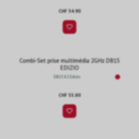
CHF 54.90
Combi-Set prise multimédia 2GHz DB15
EDIZIO
DB15 K2 Edizio
CHF 53.80