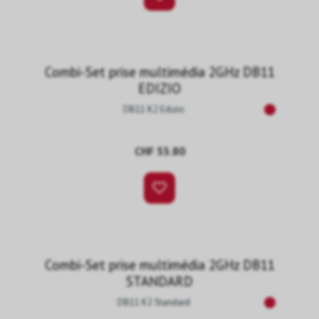
Combi-Set prise multimédia 2GHz DB11
EDIZIO
DB11 K2 Edizio
CHF 53.80
Combi-Set prise multimédia 2GHz DB11
STANDARD
DB11 K2 Standard