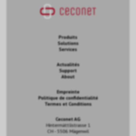
Produits
Solutions
Services
Actualités
Support
About
Empreinte
Politique de confidentialité
Termes et Conditions
Ceconet AG
Hintermättlistrasse 1
CH - 5506 Mägenwil