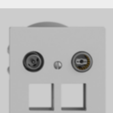
Trier par:
Par défaut
|
N
|
Description
|
CHF