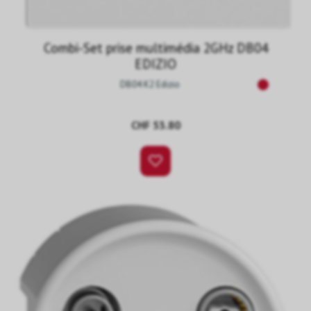
Combi-Set prise multimédia 2GHz DB04
EDIZIO
DB04 K2 Edizio
CHF 53.80