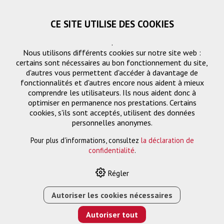
CE SITE UTILISE DES COOKIES
.
Nous utilisons différents cookies sur notre site web :
certains sont nécessaires au bon fonctionnement du site,
d'autres vous permettent d'accéder à davantage de
fonctionnalités et d'autres encore nous aident à mieux
comprendre les utilisateurs. Ils nous aident donc à
optimiser en permanence nos prestations. Certains
cookies, s'ils sont acceptés, utilisent des données
personnelles anonymes.
CECOFLEX CATV/Keystone
Filtre
Pour plus d'informations, consultez
la déclaration de
confidentialité
.
Régler
Autoriser les cookies nécessaires
HOME
›
E-SHOP
›
FTTH/RÉSEAU
›
PRISES DE
RACCORDEMENT
›
CECOFLEX CATV/KEYSTONE
Autoriser tout