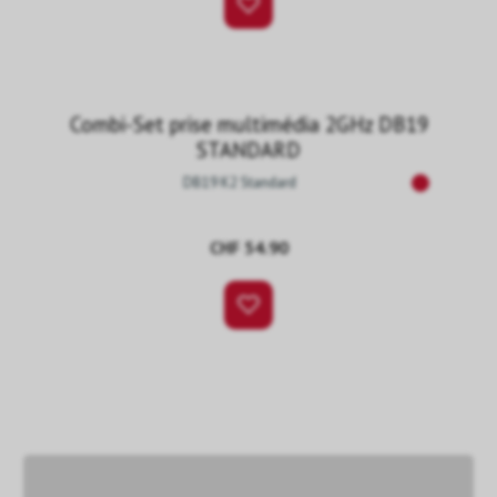
Combi-Set prise multimédia 2GHz DB19
STANDARD
DB19 K2 Standard
CHF 54.90