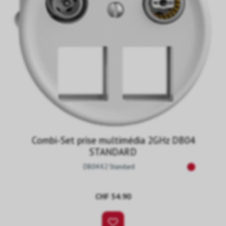
Combi-Set prise multimédia 2GHz DB04
STANDARD
DB04 K2 Standard
CHF 54.90