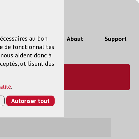
n
FR
nécessaires au bon
Actualités
About
Support
e de fonctionnalités
s nous aident donc à
ceptés, utilisent des
alité
.
Autoriser tout