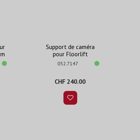
ur
Support de caméra
mm
pour Floorlift
052.7147
CHF 240.00