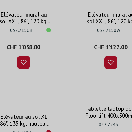
Elévateur mural au
Elévateur mural a
sol XXL, 86", 120 kg,
sol XXL, 86", 120 k
hauteur réglable 870
hauteur réglable 8
052.7150B
052.7150W
mm, noir
mm, blanc
CHF 1’038.00
CHF 1’122.00
Tablette laptop po
Floorlift 400x300
Elévateur au sol XL
86", 135 kg, hauteur
052.7245
réglable 600 mm,