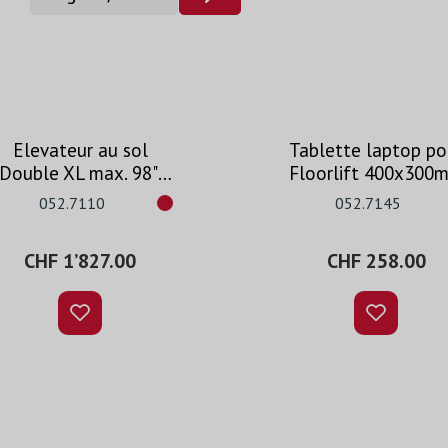
Elevateur au sol
Tablette laptop po
Double XL max. 98",
Floorlift 400x300
200kg, 600mm
052.7110
052.7145
CHF 1’827.00
CHF 258.00