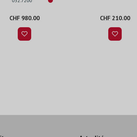
052.7200
noir/alu
CHF 980.00
CHF 210.00