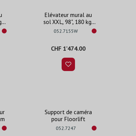
u
Elévateur mural au
g,
sol XXL, 98", 180 kg,
70
hauteur réglable 870
052.7155W
mm, blanc
CHF 1’474.00
ur
Support de caméra
mm
pour Floorlift
052.7247