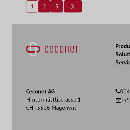
1
2
3
Produ
Solut
Servi
Ceconet AG
004
Hintermättlistrasse 1
in
CH - 5506 Mägenwil