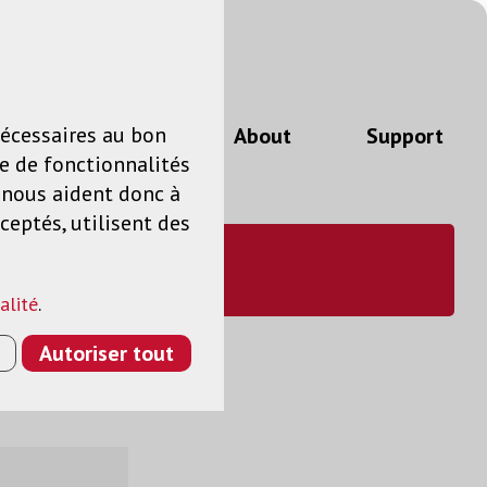
n
FR
nécessaires au bon
Actualités
About
Support
e de fonctionnalités
s nous aident donc à
ceptés, utilisent des
alité
.
Autoriser tout