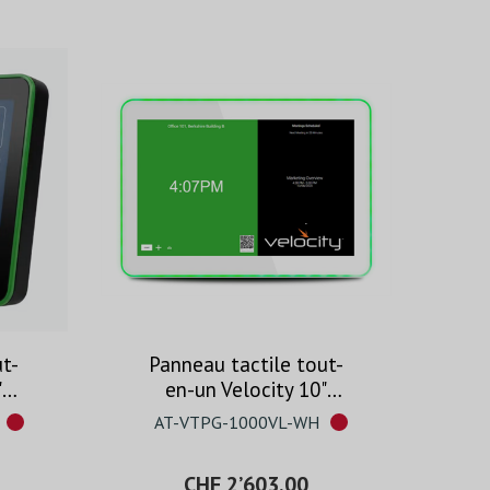
ut-
Panneau tactile tout-
"
en-un Velocity 10"
avec passerelle
AT-VTPG-1000VL-WH
intégrée – Blanc
CHF 2’603.00