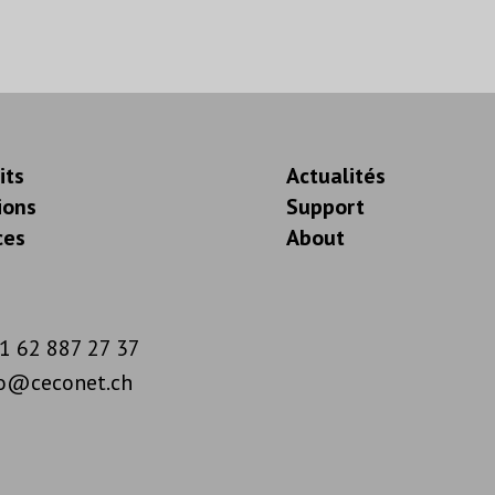
its
Actualités
ions
Support
ces
About
1 62 887 27 37
fo@ceconet.ch