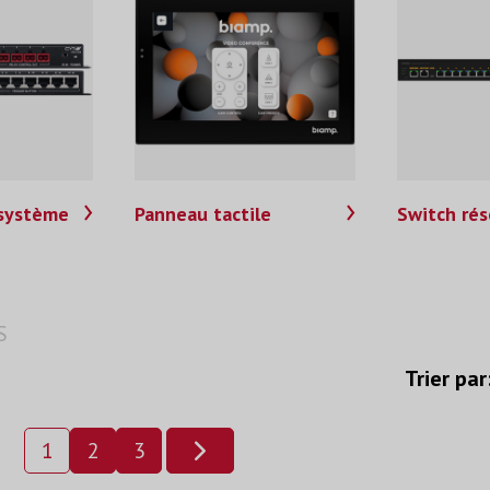
 système
Panneau tactile
Switch ré
S
Trier par
1
2
3