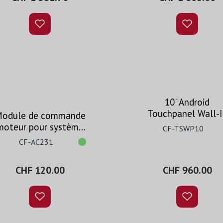
10" Android
Touchpanel Wall-
odule de commande
moteur pour système
CF-TSWP10
de contrôle
CF-AC231
CHF 120.00
CHF 960.00