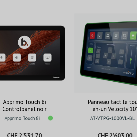
Apprimo Touch 8i
Panneau tactile to
Controlpanel noir
en-un Velocity 10
avec passerelle
Apprimo Touch 8i
AT-VTPG-1000VL-BL
intégrée – Noir
CHF 2’531.70
CHF 2’603.00