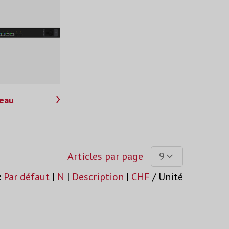
seau
Articles par page
9
:
Par défaut
|
N
|
Description
|
CHF
/ Unité