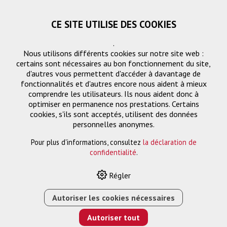
CE SITE UTILISE DES COOKIES
.
Nous utilisons différents cookies sur notre site web :
certains sont nécessaires au bon fonctionnement du site,
d'autres vous permettent d'accéder à davantage de
fonctionnalités et d'autres encore nous aident à mieux
comprendre les utilisateurs. Ils nous aident donc à
optimiser en permanence nos prestations. Certains
cookies, s'ils sont acceptés, utilisent des données
Solution de montage
personnelles anonymes.
Pour plus d'informations, consultez
la déclaration de
confidentialité
.
HOME
›
E-SHOP
›
SOLUTION DE MONTAGE
›
TABLETTE
Régler
LAPTOP POUR FLOORLIFT 400X300MM
Autoriser les cookies nécessaires
Autoriser tout