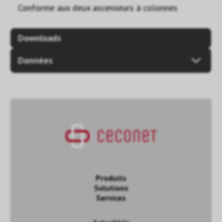
Conforme aux deux ascenseurs à colonnes
Downloads
Données
Produits
Solutions
Services