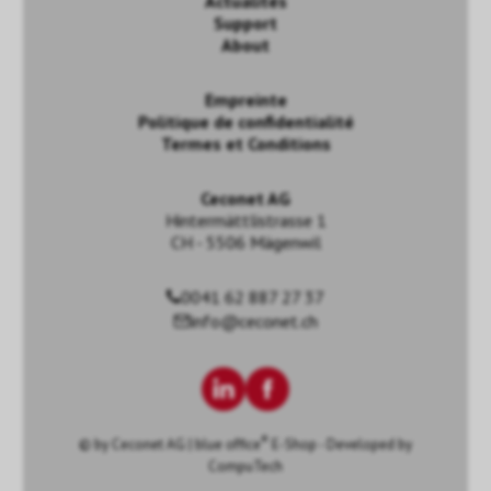
Actualités
Support
About
Empreinte
Politique de confidentialité
Termes et Conditions
Ceconet AG
Hintermättlistrasse 1
CH - 5506 Mägenwil
0041 62 887 27 37
info@ceconet.ch
®
© by
Ceconet AG
|
blue office
E-Shop - Developed by
CompuTech