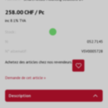
258.00
CHF
/ Pc
inc 8.1% TVA
Stock::
N:
052.7145
N° alternatif:
VSV0005728
Achetez des articles chez nos revendeurs.
Demande de cet article »
Description