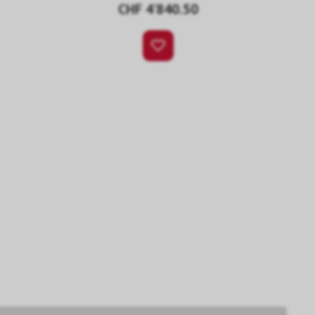
CHF 4’840.50