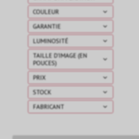
COULEUR
GARANTIE
LUMINOSITÉ
TAILLE D'IMAGE (EN
POUCES)
PRIX
STOCK
FABRICANT