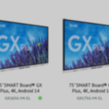
5" SMART Board® GX
75" SMART Board®
Plus, 4K, Android 14
Plus, 4K, Android 
GX165G-V4-5L
GX175G-V4-5L