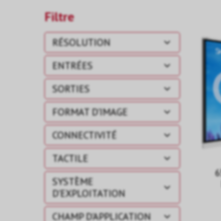
Filtre
RÉSOLUTION
ENTRÉES
SORTIES
FORMAT D'IMAGE
CONNECTIVITÉ
TACTILE
6
SYSTÈME
D'EXPLOITATION
CHAMP D'APPLICATION