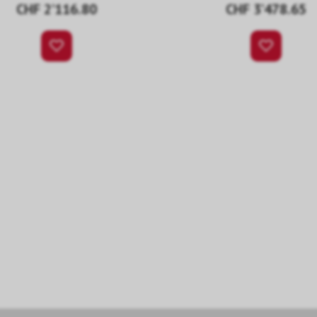
CHF 2’116.80
CHF 3’478.65