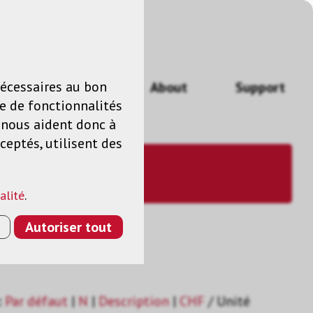
n
FR
nécessaires au bon
Actualités
About
Support
e de fonctionnalités
s nous aident donc à
ceptés, utilisent des
alité
.
Autoriser tout
:
Par défaut
|
N
|
Description
|
CHF
/ Unité