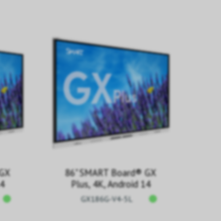
 GX
86" SMART Board® GX
14
Plus, 4K, Android 14
GX186G-V4-5L