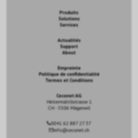
Produits
Solutions
Services
Actualités
Support
About
Empreinte
Politique de confidentialité
Termes et Conditions
Ceconet AG
Hintermättlistrasse 1
CH - 5506 Mägenwil
0041 62 887 27 37
info@ceconet.ch