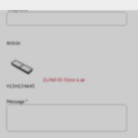
Téléphone
Article:
ELPAF43 Filtre à air
V13H134A43
Message *