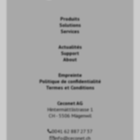
Produits
Solutions
Services
Actualités
Support
About
Empreinte
Politique de confidentialité
Termes et Conditions
Ceconet AG
Hintermättlistrasse 1
CH - 5506 Mägenwil
0041 62 887 27 37
info@ceconet.ch