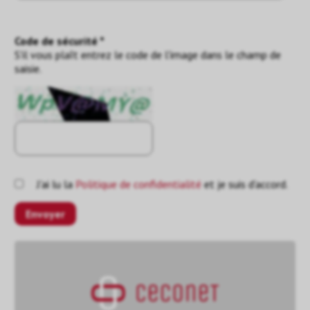
Code de sécurité *
S'il vous plaît entrez le code de l'image dans le champ de
saisie.
J'ai lu la
Politique de confidentialité
et je suis d'accord.