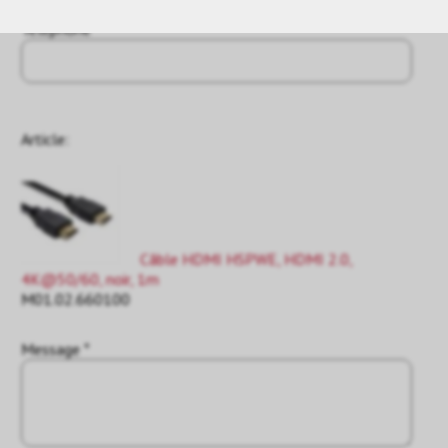
Téléphone
Article:
Câble HDMI HSPWE, HDMI 2.0,
4K@50/60, noir, 1m
M01.02.660100
Message *