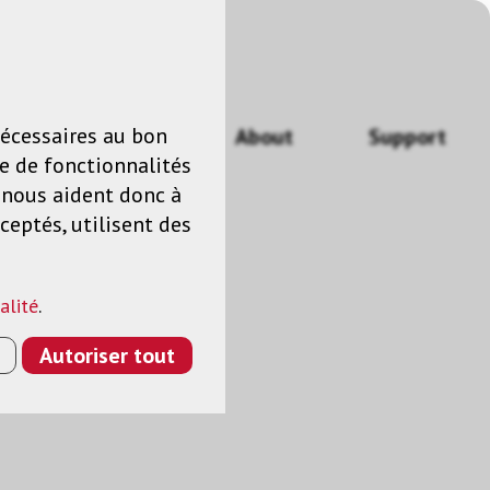
n
FR
nécessaires au bon
Actualités
About
Support
e de fonctionnalités
s nous aident donc à
ceptés, utilisent des
alité
.
Autoriser tout