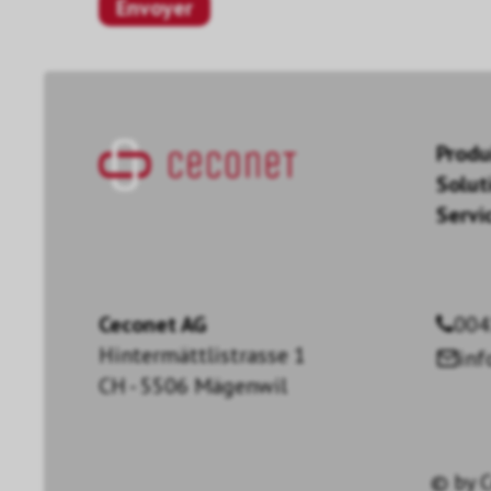
Produ
Solut
Servi
Ceconet AG
004
Hintermättlistrasse 1
in
CH - 5506 Mägenwil
© by
C