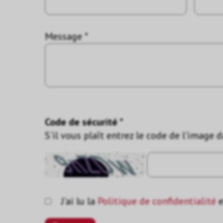
Message *
Code de sécurité *
S'il vous plaît entrez le code de l'image 
J'ai lu la
Politique de confidentialité
e