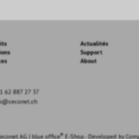
its
Actualités
ions
Support
ces
About
1 62 887 27 37
fo@ceconet.ch
®
econet AG
|
blue office
E-Shop - Developed by
Com