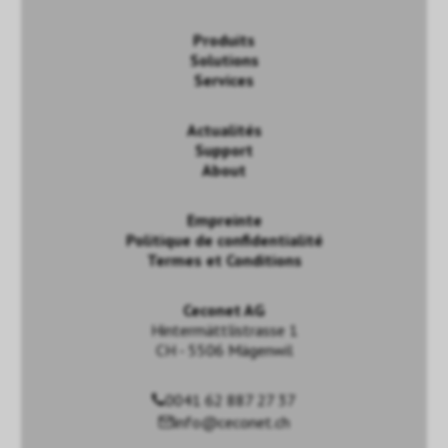
Produits
Solutions
Services
Actualités
Support
About
Empreinte
Politique de confidentialité
Termes et Conditions
Ceconet AG
Hintermättlistrasse 1
CH - 5506 Mägenwil
0041 62 887 27 37
info@ceconet.ch