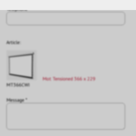
Téléphone
Article:
Mot Tensioned 366 x 229
MT366CWI
Message *