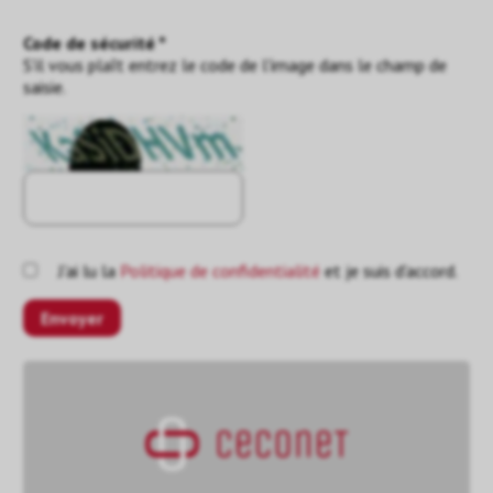
Code de sécurité *
S'il vous plaît entrez le code de l'image dans le champ de
saisie.
J'ai lu la
Politique de confidentialité
et je suis d'accord.