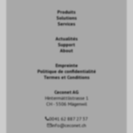
Produits
Solutions
Services
Actualités
Support
About
Empreinte
Politique de confidentialité
Termes et Conditions
Ceconet AG
Hintermättlistrasse 1
CH - 5506 Mägenwil
0041 62 887 27 37
info@ceconet.ch