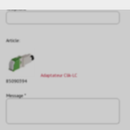
Téléphone
Article:
Adaptateur Clik-LC
85090394
Message *