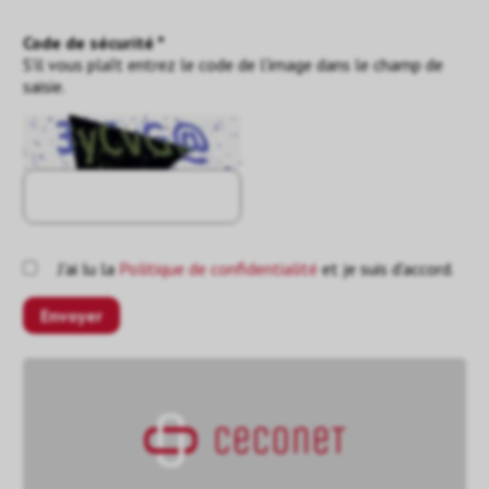
Code de sécurité *
S'il vous plaît entrez le code de l'image dans le champ de
saisie.
J'ai lu la
Politique de confidentialité
et je suis d'accord.