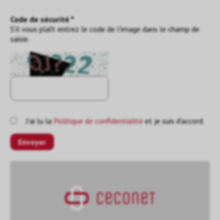
Code de sécurité *
S'il vous plaît entrez le code de l'image dans le champ de
saisie.
J'ai lu la
Politique de confidentialité
et je suis d'accord.