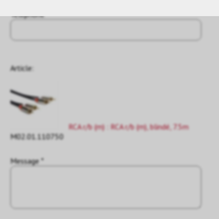
Téléphone
Article:
RCA r/b (m) : RCA r/b (m), blindé, 7.5m
M02.01.110750
Message *