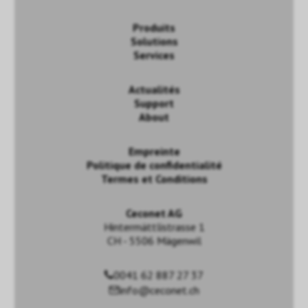
Produits
Solutions
Services
Actualités
Support
About
Empreinte
Politique de confidentialité
Termes et Conditions
Ceconet AG
Hintermättlistrasse 1
CH - 5506 Mägenwil
0041 62 887 27 37
info@ceconet.ch