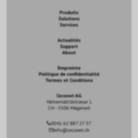
Produits
Solutions
Services
Actualités
Support
About
Empreinte
Politique de confidentialité
Termes et Conditions
Ceconet AG
Hintermättlistrasse 1
CH - 5506 Mägenwil
0041 62 887 27 37
info@ceconet.ch