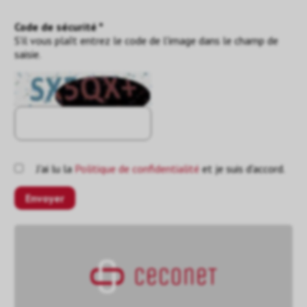
Code de sécurité *
S'il vous plaît entrez le code de l'image dans le champ de
saisie.
J'ai lu la
Politique de confidentialité
et je suis d'accord.