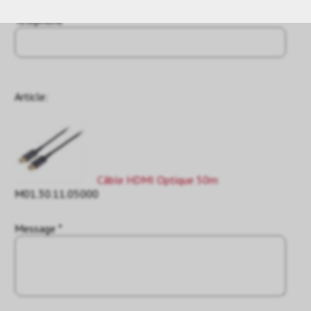
Téléphone
Article:
Câble HDMI Optique 50m
M01.30.11.05000
Message *