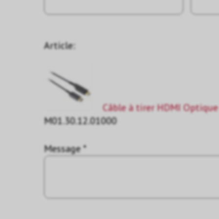
Article:
Câble à tirer HDMI Optiqu
M01.30.12.01000
Message *