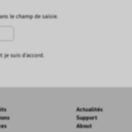
dans le champ de saisie.
t je suis d'accord.
its
Actualités
ions
Support
ces
About