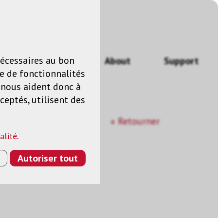
n
FR
nécessaires au bon
Actualités
About
Support
e de fonctionnalités
s nous aident donc à
ceptés, utilisent des
« Retourner
alité
.
Autoriser tout