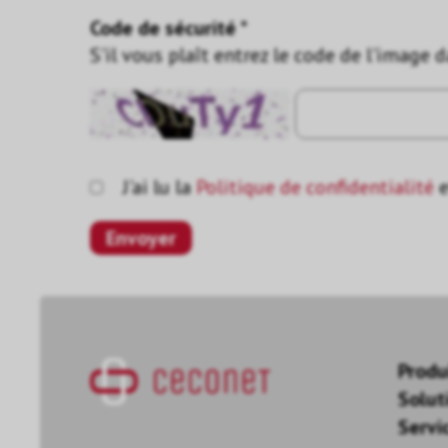
Code de sécurité *
S'il vous plaît entrez le code de l'image 
J'ai lu la
Politique de confidentialité
e
Produ
Solut
Servi