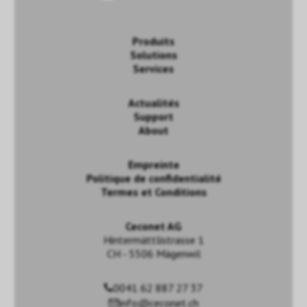
Produits
Solutions
Services
Actualités
Support
About
Empreinte
Politique de confidentialité
Termes et Conditions
Ceconet AG
Hintermättlistrasse 1
CH - 5506 Mägenwil
0041 62 887 27 37
info@ceconet.ch