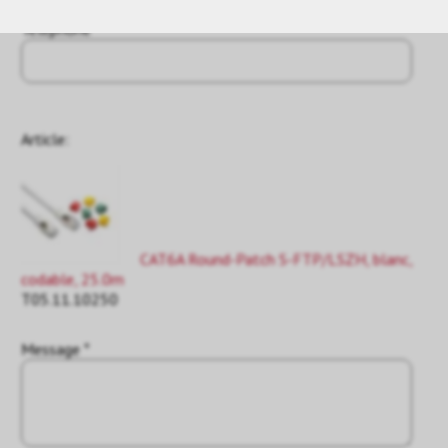
Téléphone
Article:
CAT6A Round-Patch S-FTP/LSZH, blanc,
codable, 25.0m
T05.11.10250
Message *