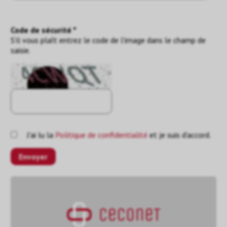
Code de sécurité *
S'il vous plaît entrez le code de l'image dans le champ de
saisie.
J'ai lu la
Politique de confidentialité
et je suis d'accord.