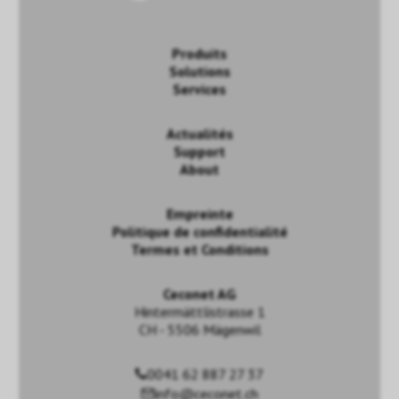
Produits
Solutions
Services
Actualités
Support
About
Empreinte
Politique de confidentialité
Termes et Conditions
Ceconet AG
Hintermättlistrasse 1
CH - 5506 Mägenwil
0041 62 887 27 37
info@ceconet.ch