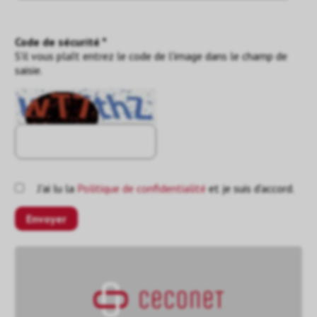
Code de sécurité *
S'il vous plaît entrez le code de l'image dans le champ de
saisie.
J'ai lu la
Politique de confidentialité
et je suis d'accord.