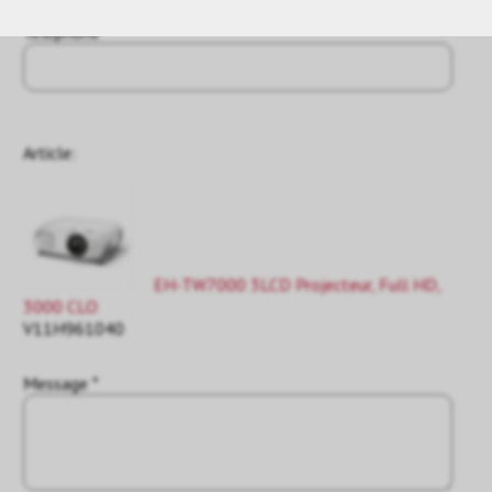
Téléphone
Article:
EH-TW7000 3LCD Projecteur, Full HD,
3000 CLO
V11H961040
Message *