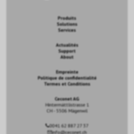
Produits
Solutions
Services
Actualités
Support
About
Empreinte
Politique de confidentialité
Termes et Conditions
Ceconet AG
Hintermättlistrasse 1
CH - 5506 Mägenwil
0041 62 887 27 37
info@ceconet.ch