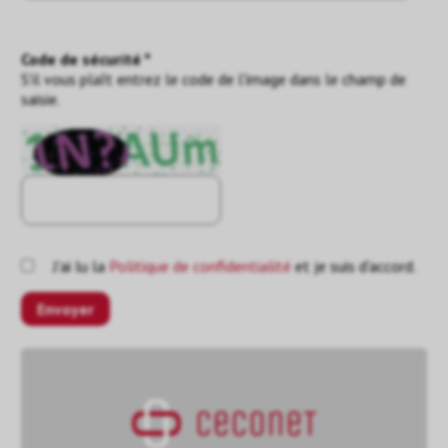
Code de sécurité *
S'il vous plaît entrez le code de l'image dans le champ de
saisie.
J'ai lu la
Politique de confidentialité
et je suis d'accord.