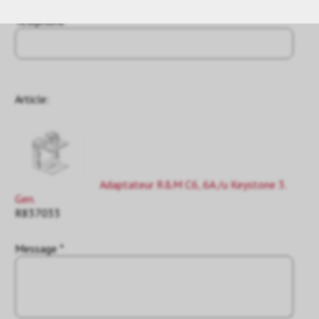
Téléphone
Article:
Adaptateur R&M C6, 6A /u Keystone 3.
Gen.
R837033
Message *