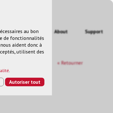
n
FR
nécessaires au bon
Actualités
About
Support
e de fonctionnalités
s nous aident donc à
ceptés, utilisent des
« Retourner
alité
.
Autoriser tout