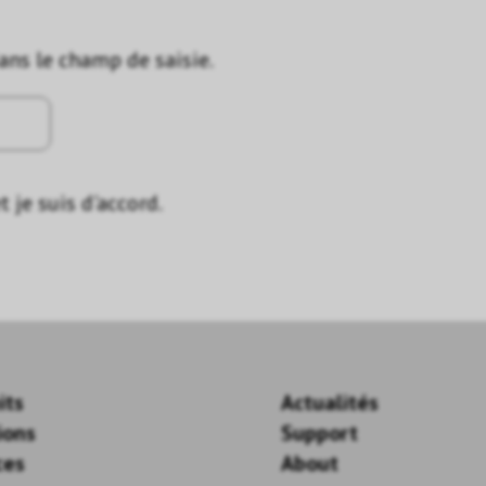
dans le champ de saisie.
t je suis d'accord.
its
Actualités
ions
Support
ces
About