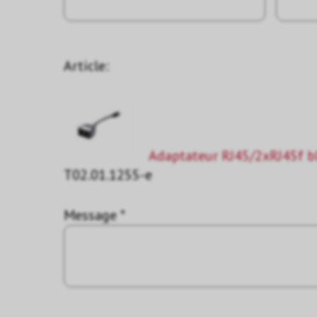
Article:
Adaptateur RJ45/2xRJ45f b
T02.01.1255-e
Message *