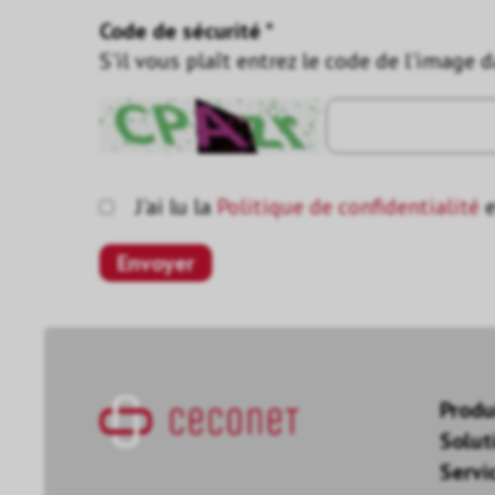
Code de sécurité *
S'il vous plaît entrez le code de l'image 
J'ai lu la
Politique de confidentialité
e
Produ
Solut
Servi