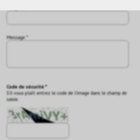
Téléphone
Message *
Code de sécurité *
S'il vous plaît entrez le code de l'image dans le champ de
saisie.