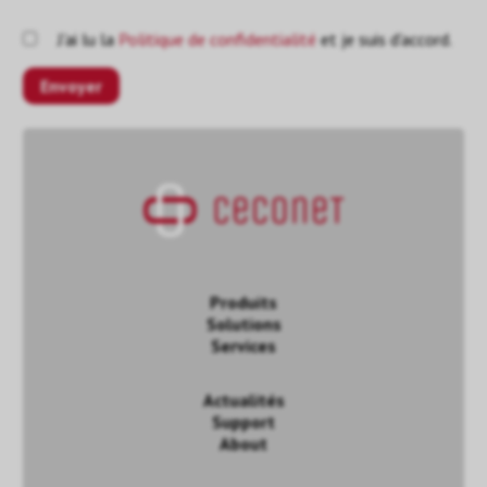
J'ai lu la
Politique de confidentialité
et je suis d'accord.
Produits
Solutions
Services
Actualités
Support
About