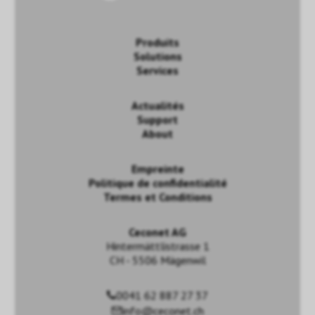
Produits
Solutions
Services
Actualités
Support
About
Empreinte
Politique de confidentialité
Termes et Conditions
Ceconet AG
Hintermättlistrasse 1
CH - 5506 Mägenwil
0041 62 887 27 37
info@ceconet.ch