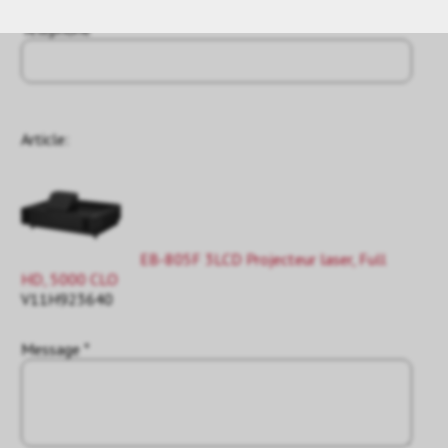
Téléphone
Article:
EB-805F 3LCD Projecteur laser, Full
HD, 5000 CLO
V11H923640
Message *