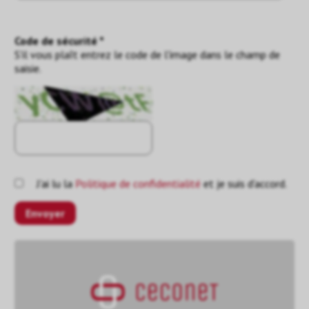
Code de sécurité *
S'il vous plaît entrez le code de l'image dans le champ de
saisie.
J'ai lu la
Politique de confidentialité
et je suis d'accord.