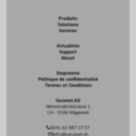
Produits
Solutions
Services
Actualités
Support
About
Empreinte
Politique de confidentialité
Termes et Conditions
Ceconet AG
Hintermättlistrasse 1
CH - 5506 Mägenwil
0041 62 887 27 37
info@ceconet.ch