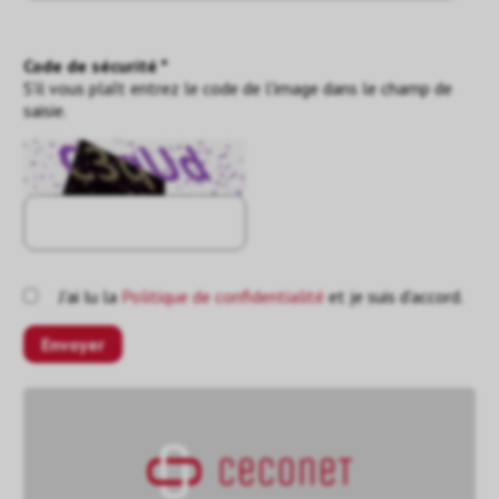
Code de sécurité *
S'il vous plaît entrez le code de l'image dans le champ de
saisie.
J'ai lu la
Politique de confidentialité
et je suis d'accord.