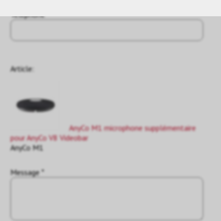
Téléphone
Article:
AnyCo M1 microphone supplémentaire
pour AnyCo V8 Videobar
AnyCo M1
Message *