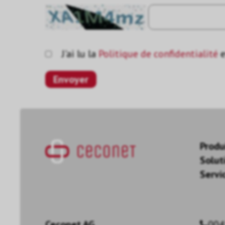
J'ai lu la
Politique de confidentialité
e
Produ
Solut
Servi
Ceconet AG
004