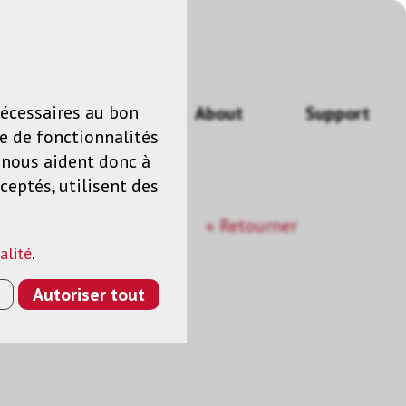
n
FR
nécessaires au bon
Actualités
About
Support
e de fonctionnalités
s nous aident donc à
ceptés, utilisent des
« Retourner
alité
.
Autoriser tout