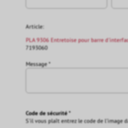
Article:
PLA 9306 Entretoise pour barre d'interf
7193060
Message *
Code de sécurité *
S'il vous plaît entrez le code de l'image 