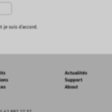
t je suis d'accord.
its
Actualités
ions
Support
ces
About
1 62 887 27 37