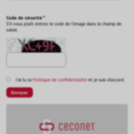
Code de sécurité *
S'il vous plaît entrez le code de l'image dans le champ de
saisie.
J'ai lu la
Politique de confidentialité
et je suis d'accord.