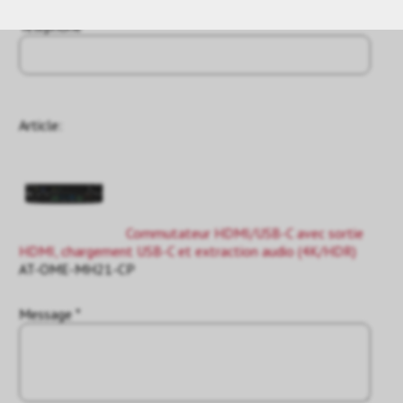
Téléphone
Article:
Commutateur HDMI/USB-C avec sortie
HDMI, chargement USB-C et extraction audio (4K/HDR)
AT-OME-MH21-CP
Message *