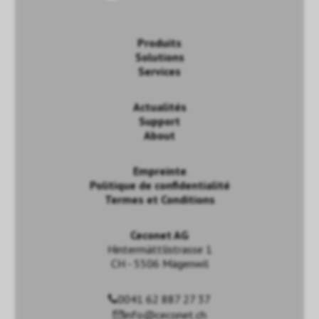
Produits
Solutions
Services
Actualités
Support
About
Empreinte
Politique de confidentialité
Termes et Conditions
Ceconet AG
Hintermättlistrasse 1
CH - 5506 Mägenwil
0041 62 887 27 37
info@ceconet.ch