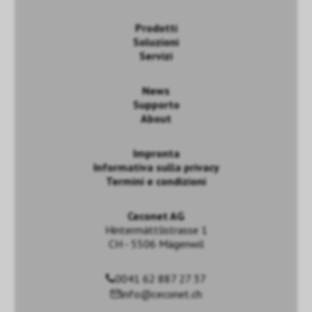
Prodotti
Soluzioni
Servizi
News
Supporto
About
Impronta
Informativa sulla privacy
Termini e condizioni
Ceconet AG
Hintermättlistrasse 1
CH - 5506 Mägenwil
0041 62 887 27 37
info@ceconet.ch