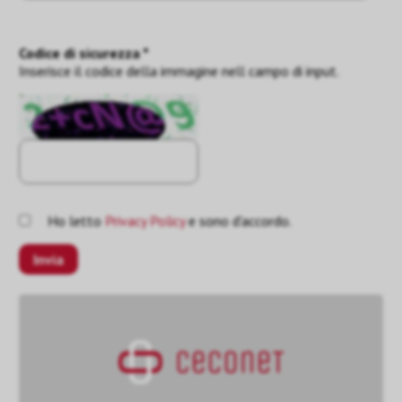
Codice di sicurezza *
Inserisce il codice della immagine nell campo di input.
Ho letto
Privacy Policy
e sono d'accordo.