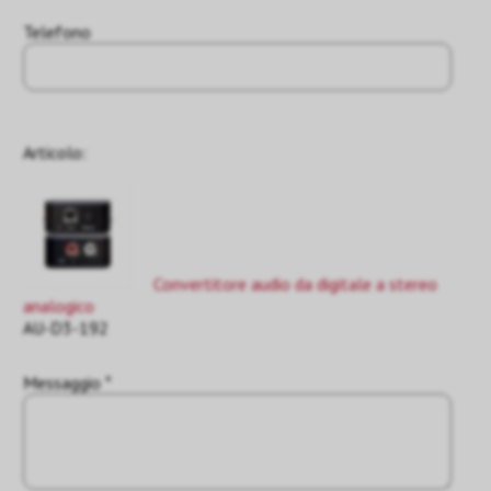
Telefono
Articolo:
Convertitore audio da digitale a stereo
analogico
AU-D3-192
Messaggio *