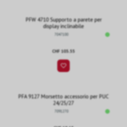
PFW 4710 Supporto a parete per
display inclinabile
7047100
CHF 103.55
PFA 9127 Morsetto accessorio per PUC
24/25/27
7091270