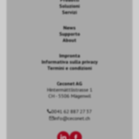
Soluzioni
Servizi
News
Supporto
About
Impronta
Informativa sulla privacy
Termini e condizioni
Ceconet AG
Hintermättlistrasse 1
CH - 5506 Mägenwil
0041 62 887 27 37
info@ceconet.ch