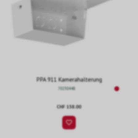
PPA 911 Kamerahalterung
7023044B
CHF 158.00