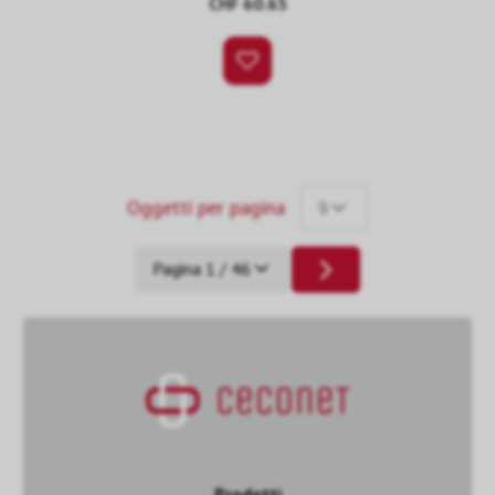
CHF 60.65
Oggetti per pagina
9
Pagina 1 / 46
Prodotti