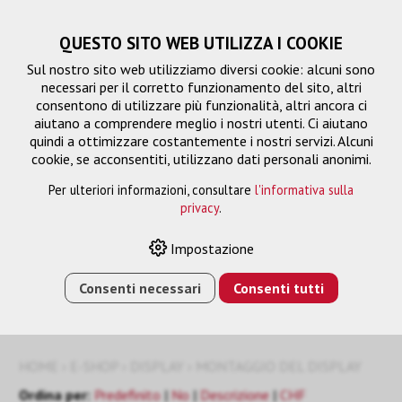
QUESTO SITO WEB UTILIZZA I COOKIE
Sul nostro sito web utilizziamo diversi cookie: alcuni sono
necessari per il corretto funzionamento del sito, altri
consentono di utilizzare più funzionalità, altri ancora ci
aiutano a comprendere meglio i nostri utenti. Ci aiutano
quindi a ottimizzare costantemente i nostri servizi. Alcuni
cookie, se acconsentiti, utilizzano dati personali anonimi.
Per ulteriori informazioni, consultare
l'informativa sulla
privacy
.
Montaggio del display
Filtro
Impostazione
Consenti necessari
Consenti tutti
HOME
›
E-SHOP
›
DISPLAY
›
MONTAGGIO DEL DISPLAY
Ordina per:
Predefinito
|
No
|
Descrizione
|
CHF