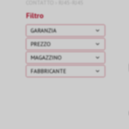
CONTATTO
›
RJ45-RJ45
Filtro
GARANZIA
PREZZO
MAGAZZINO
FABBRICANTE