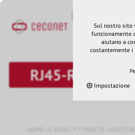
Sul nostro sito 
funzionamento del
aiutano a co
costantemente i n
RJ45-RJ45
Pe
Impostazione
HOME
›
E-SHOP
›
FTTH/RETE
›
ADATTOR