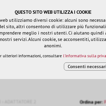
QUESTO SITO WEB UTILIZZA I COOKIE
Carrello spesa
Liste dei desideri
web utilizziamo diversi cookie: alcuni sono necessar
 sito, altri consentono di utilizzare più funzionalit
Prodotti
Soluzioni
Serv
mprendere meglio i nostri utenti. Ci aiutano quindi 
ostri servizi. Alcuni cookie, se acconsentiti, utilizz
anonimi.
r ulteriori informazioni, consultare
l'informativa sulla priv
Consenti necessar
I
›
ADATTATORE 2
Ordina per:
P