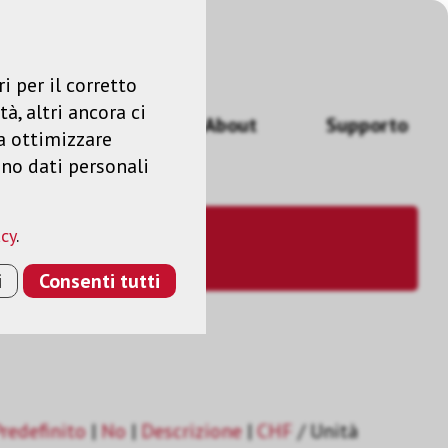
Accedere
IT
i per il corretto
à, altri ancora ci
izi
News
About
Supporto
a ottimizzare
ano dati personali
acy
.
i
Consenti tutti
redefinito
|
No
|
Descrizione
|
CHF
/ Unità