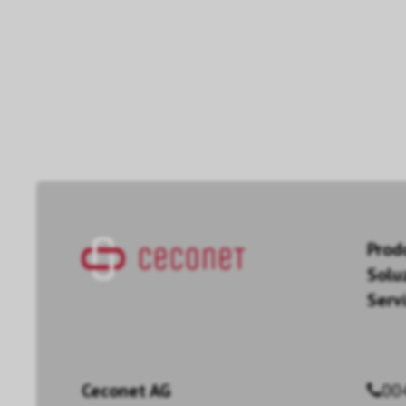
Prod
Solu
Servi
Ceconet AG
00