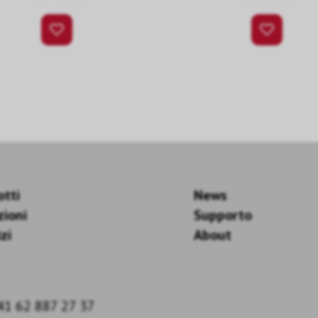
otti
News
zioni
Supporto
zi
About
41 62 887 27 37