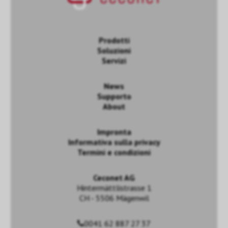
Prodotti
Soluzioni
Servizi
News
Supporto
About
Impronta
Informativa sulla privacy
Termini e condizioni
Ceconet AG
Hintermättlistrasse 1
CH - 5506 Mägenwil
0041 62 887 27 37