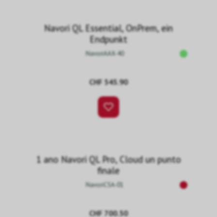
Navori QL Essential, OnPrem, ein
Endpunkt
NavoriAAX-40
CHF 545.90
1 ano Navori QL Pro, Cloud un punto
finale
NavoriCSA-01
CHF 700.50