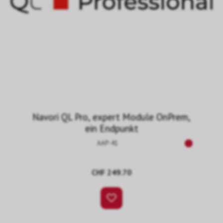
Navori QL Pro, expert Module OnPrem,
ein Endpunkt
AAP-41
CHF 249.70