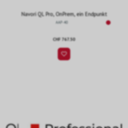
Navori QL Pro, OnPrem, ein Endpunkt
AAP-40
CHF 767.50