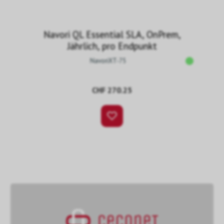
Navori QL Essential SLA, OnPrem,
Jährlich, pro Endpunkt
NavoriXT-75
CHF 270.25