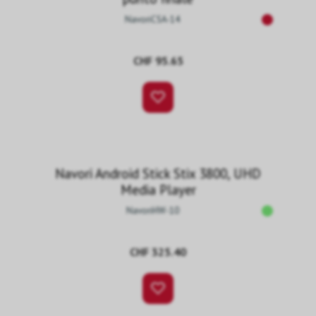
NavoriCSA-14
CHF 95.65
Navori Android Stick Stix 3800, UHD
Media Player
NavoriHW-10
CHF 325.40