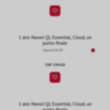
1 ano Navori QL Essential, Cloud, un
punto finale
NavoriCSA-04
CHF 194.60
1 ano Navori QL Essential, Cloud, un
punto finale