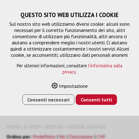
QUESTO SITO WEB UTILIZZA I COOKIE
Sul nostro sito web utilizziamo diversi cookie: alcuni sono
necessari per il corretto funzionamento del sito, altri
consentono di utilizzare più funzionalità, altri ancora ci
aiutano a comprendere meglio i nostri utenti. Ci aiutano
quindi a ottimizzare costantemente i nostri servizi. Alcuni
cookie, se acconsentiti, utilizzano dati personali anonimi.
Per ulteriori informazioni, consultare
l'informativa sulla
privacy
.
Digital Signage
Filtro
Impostazione
Consenti necessari
Consenti tutti
HOME
›
E-SHOP
›
DISPLAY
›
DIGITAL SIGNAGE
Ordina per:
Predefinito
|
No
|
Descrizione
|
CHF