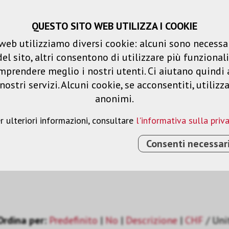
QUESTO SITO WEB UTILIZZA I COOKIE
Carrello spesa
Liste dei desideri
web utilizziamo diversi cookie: alcuni sono necessar
 sito, altri consentono di utilizzare più funzionalit
Prodotti
Soluzioni
Serv
mprendere meglio i nostri utenti. Ci aiutano quindi 
ostri servizi. Alcuni cookie, se acconsentiti, utilizz
anonimi.
r ulteriori informazioni, consultare
l'informativa sulla priv
Consenti necessar
Ordina per:
Predefinito
|
No
|
Descrizione
|
CHF
/ Uni