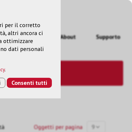
Accedere
IT
i per il corretto
à, altri ancora ci
izi
News
About
Supporto
a ottimizzare
ano dati personali
acy
.
i
Consenti tutti
tà
Oggetti per pagina
9