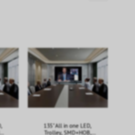
D,
135" All in one LED,
D,
Trolley, SMD+HOB,