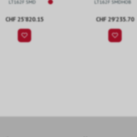
LT162F SMD
LT162F SMDHOB
Pitch
CHF 25’820.15
CHF 29’235.70