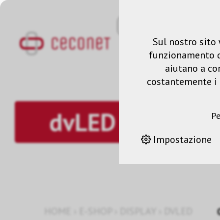
Sul nostro sito 
funzionamento del
aiutano a co
costantemente i n
dvLED
Pe
Impostazione
HOME
›
E-SHOP
›
DISPLAY
›
DVLED