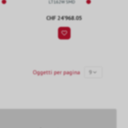
LT162W SMD
Pitch
CHF 24’968.05
Oggetti per pagina
9