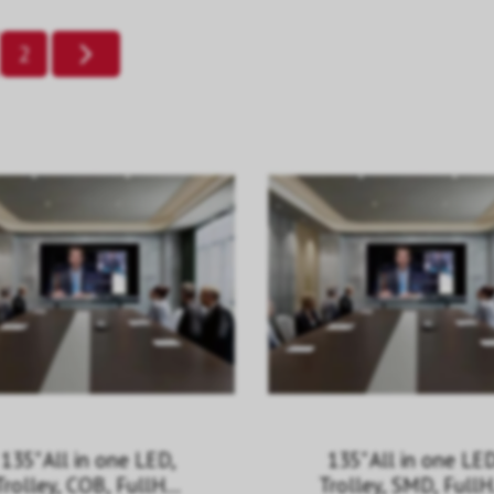
2
135" All in one LED,
135" All in one LE
Trolley, COB, FullHD,
Trolley, SMD, FullH