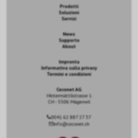
Prodotti
Soluzioni
Servizi
News
Supporto
About
Impronta
Informativa sulla privacy
Termini e condizioni
Ceconet AG
Hintermättlistrasse 1
CH - 5506 Mägenwil
0041 62 887 27 37
info@ceconet.ch