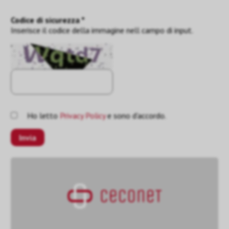
Codice di sicurezza *
Inserisce il codice della immagine nell campo di input.
Ho letto
Privacy Policy
e sono d'accordo.