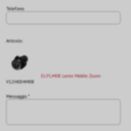
Telefono
Articolo:
ELPLM08 Lente Middle Zoom
V12H004M08
Messaggio *