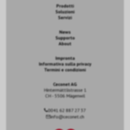
Prodotti
Soluzioni
Servizi
News
Supporto
About
Impronta
Informativa sulla privacy
Termini e condizioni
Ceconet AG
Hintermättlistrasse 1
CH - 5506 Mägenwil
0041 62 887 27 37
info@ceconet.ch