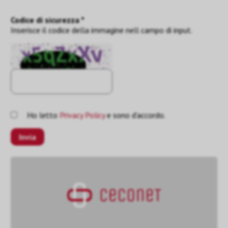
Codice di sicurezza *
Inserisce il codice della immagine nell campo di input.
Ho letto
Privacy Policy
e sono d'accordo.