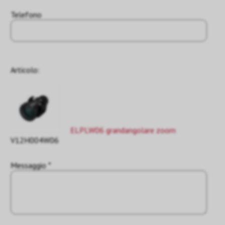
Telefono
Articolo:
ELPLW06 grandangolare zoom
V12H004W06
Messaggio *