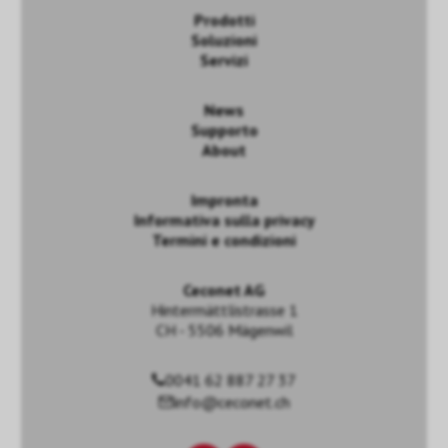
Prodotti
Soluzioni
Servizi
News
Supporto
About
Impronta
Informativa sulla privacy
Termini e condizioni
Ceconet AG
Hintermättlistrasse 1
CH - 5506 Mägenwil
0041 62 887 27 37
info@ceconet.ch