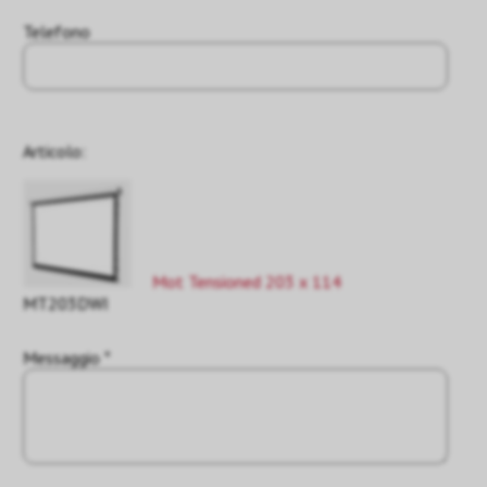
Telefono
Articolo:
Mot Tensioned 203 x 114
MT203DWI
Messaggio *