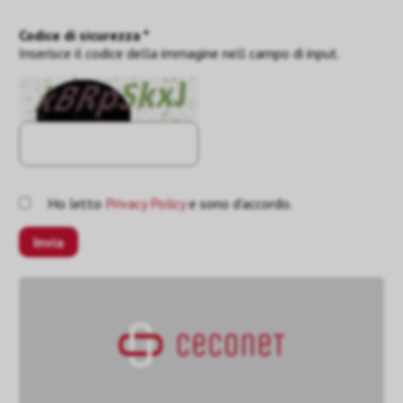
Codice di sicurezza *
Inserisce il codice della immagine nell campo di input.
Ho letto
Privacy Policy
e sono d'accordo.