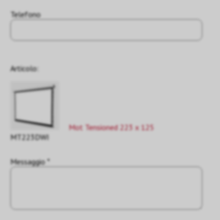
Telefono
Articolo:
Mot Tensioned 223 x 125
MT223DWI
Messaggio *