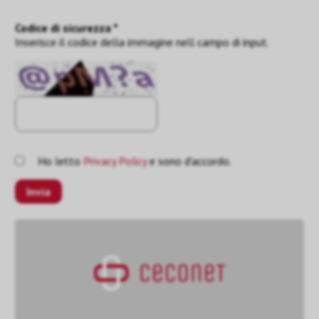
Codice di sicurezza *
Inserisce il codice della immagine nell campo di input.
Ho letto
Privacy Policy
e sono d'accordo.