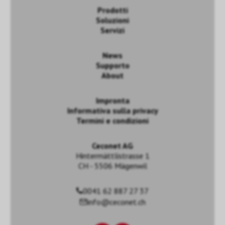
Prodotti
Soluzioni
Servizi
News
Supporto
About
Impronta
Informativa sulla privacy
Termini e condizioni
Ceconet AG
Hintermättlistrasse 1
CH - 5506 Mägenwil
0041 62 887 27 37
info@ceconet.ch