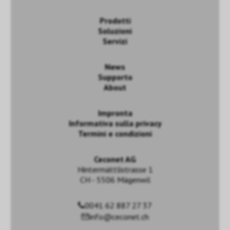
Prodotti
Soluzioni
Servizi
News
Supporto
About
Impronta
Informativa sulla privacy
Termini e condizioni
Ceconet AG
Hintermättlistrasse 1
CH - 5506 Mägenwil
0041 62 887 27 37
info@ceconet.ch