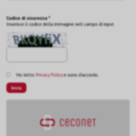
Codice di sicurezza *
Inserisce il codice della immagine nell campo di input.
Ho letto
Privacy Policy
e sono d'accordo.