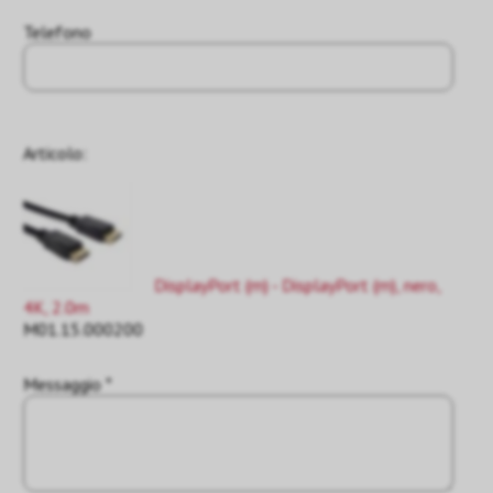
Telefono
Articolo:
DisplayPort (m) - DisplayPort (m), nero,
4K, 2.0m
M01.15.000200
Messaggio *