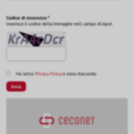
Codice di sicurezza *
Inserisce il codice della immagine nell campo di input.
Ho letto
Privacy Policy
e sono d'accordo.