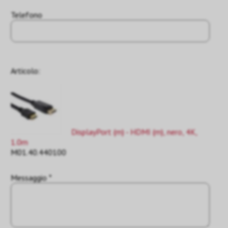
Telefono
Articolo:
DisplayPort (m) - HDMI (m), nero, 4K,
1.0m
M01.40.440100
Messaggio *