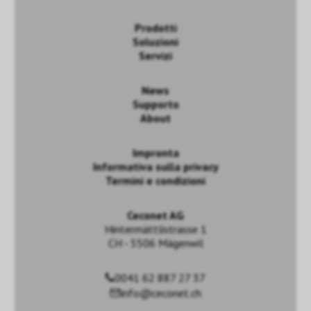
Prodotti
Soluzioni
Servizi
News
Supporto
About
Impronta
Informativa sulla privacy
Termini e condizioni
Ceconet AG
Hintermättlistrasse 1
CH - 5506 Mägenwil
0041 62 887 27 37
info@ceconet.ch