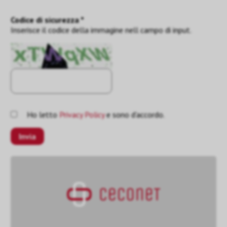
Codice di sicurezza *
Inserisce il codice della immagine nell campo di input.
Ho letto
Privacy Policy
e sono d'accordo.