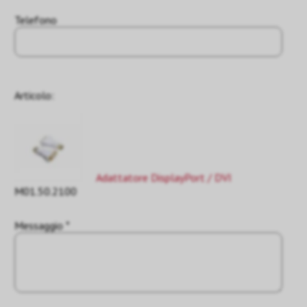
Telefono
Articolo:
Adattatore DisplayPort / DVI
M01.50.2100
Messaggio *