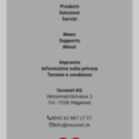
Prodotti
Soluzioni
Servizi
News
Supporto
About
Impronta
Informativa sulla privacy
Termini e condizioni
Ceconet AG
Hintermättlistrasse 1
CH - 5506 Mägenwil
0041 62 887 27 37
info@ceconet.ch