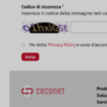
Codice di sicurezza *
Inserisce il codice della immagine nell c
Ho letto
Privacy Policy
e sono d'accor
Prod
Solu
Servi