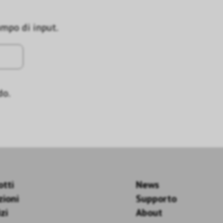
ampo di input.
do.
otti
News
zioni
Supporto
zi
About