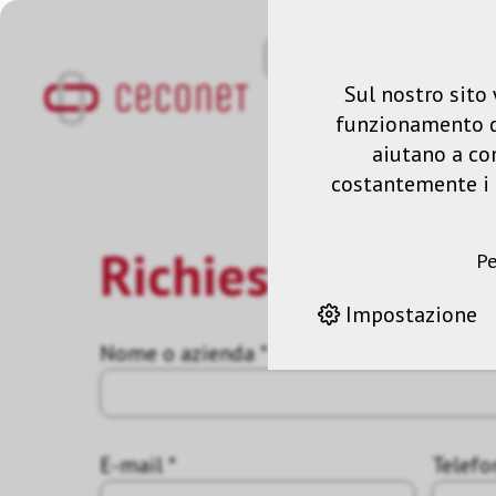
Sul nostro sito 
funzionamento del
aiutano a co
costantemente i n
Richiesta
Pe
Impostazione
Nome o azienda *
E-mail *
Telefo