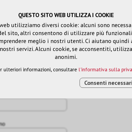
QUESTO SITO WEB UTILIZZA I COOKIE
Carrello spesa
Liste dei desideri
web utilizziamo diversi cookie: alcuni sono necessar
 sito, altri consentono di utilizzare più funzionalit
Prodotti
Soluzioni
Serv
mprendere meglio i nostri utenti. Ci aiutano quindi 
ostri servizi. Alcuni cookie, se acconsentiti, utilizz
anonimi.
r ulteriori informazioni, consultare
l'informativa sulla priv
Consenti necessar
no