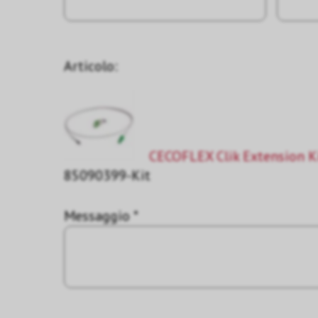
Articolo:
CECOFLEX Clik Extension K
85090399-Kit
Messaggio *