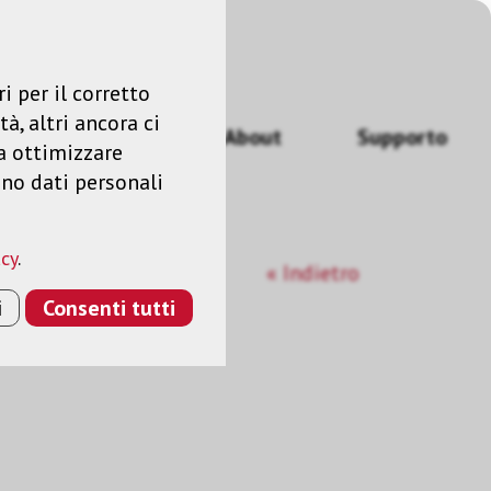
Accedere
IT
i per il corretto
à, altri ancora ci
izi
News
About
Supporto
a ottimizzare
ano dati personali
acy
.
« Indietro
i
Consenti tutti