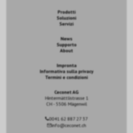
Prodotti
Soluzioni
Servizi
News
Supporto
About
Impronta
Informativa sulla privacy
Termini e condizioni
Ceconet AG
Hintermättlistrasse 1
CH - 5506 Mägenwil
0041 62 887 27 37
info@ceconet.ch