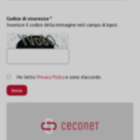
Codice di sicurezza *
Inserisce il codice della immagine nell campo di input.
Ho letto
Privacy Policy
e sono d'accordo.