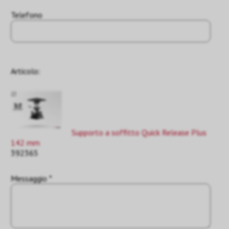
Telefono
Articolo:
Supporto a soffitto Quick Release Plus
142 mm
392365
Messaggio *