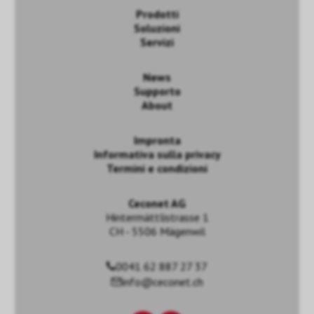
Prodotti
Soluzioni
Servizi
News
Supporto
About
Impronta
Informativa sulla privacy
Termini e condizioni
Ceconet AG
Hintermättlistrasse 1
CH - 5506 Mägenwil
0041 62 887 27 37
info@ceconet.ch