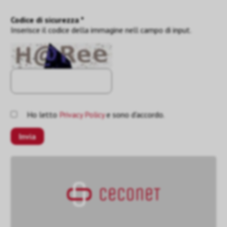
Codice di sicurezza *
Inserisce il codice della immagine nell campo di input.
Ho letto
Privacy Policy
e sono d'accordo.