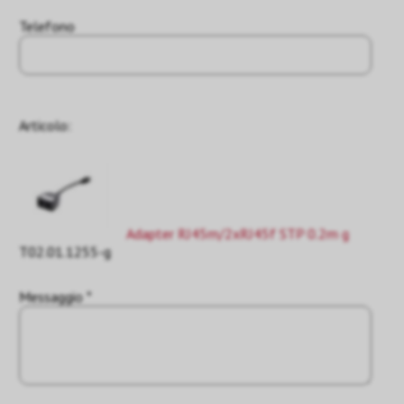
Telefono
Articolo:
Adapter RJ45m/2xRJ45f STP 0.2m g
T02.01.1255-g
Messaggio *