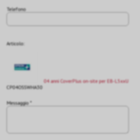
Telefono
Articolo:
04 anni CoverPlus on-site per EB-L5xxU
CP04OSSWHA30
Messaggio *