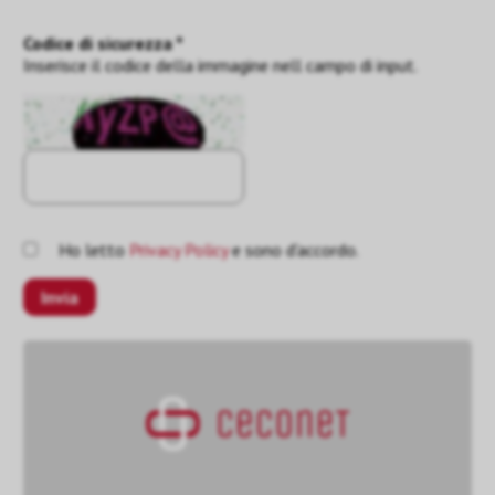
Codice di sicurezza *
Inserisce il codice della immagine nell campo di input.
Ho letto
Privacy Policy
e sono d'accordo.