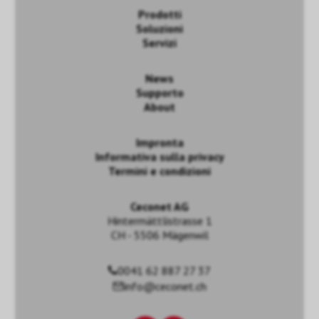
Prodotti
Soluzioni
Servizi
News
Supporto
About
Impronta
Informativa sulla privacy
Termini e condizioni
Ceconet AG
Hintermättlistrasse 1
CH - 5506 Mägenwil
0041 62 887 27 37
info@ceconet.ch