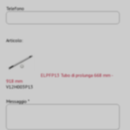
Telefono
Articolo:
ELPFP13 Tubo di prolunga 668 mm -
918 mm
V12H003P13
Messaggio *