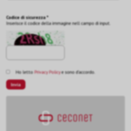
Codice di sicurezza *
Inserisce il codice della immagine nell campo di input.
Ho letto
Privacy Policy
e sono d'accordo.