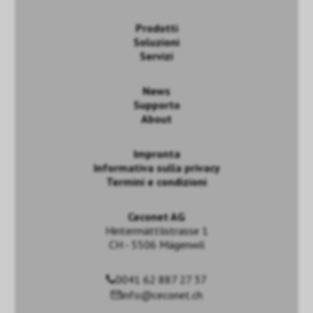
Prodotti
Soluzioni
Servizi
News
Supporto
About
Impronta
Informativa sulla privacy
Termini e condizioni
Ceconet AG
Hintermättlistrasse 1
CH - 5506 Mägenwil
0041 62 887 27 37
info@ceconet.ch