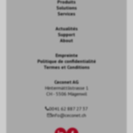
Produits
Solutions
Services
Actualités
Support
About
Empreinte
Politique de confidentialité
Termes et Conditions
Ceconet AG
Hintermättlistrasse 1
CH - 5506 Mägenwil
0041 62 887 27 37
info@ceconet.ch