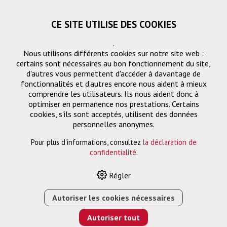
CE SITE UTILISE DES COOKIES
.
Nous utilisons différents cookies sur notre site web :
certains sont nécessaires au bon fonctionnement du site,
d'autres vous permettent d'accéder à davantage de
fonctionnalités et d'autres encore nous aident à mieux
comprendre les utilisateurs. Ils nous aident donc à
optimiser en permanence nos prestations. Certains
cookies, s'ils sont acceptés, utilisent des données
Gestion des signaux
personnelles anonymes.
Pour plus d'informations, consultez
la déclaration de
confidentialité
.
HOME
›
E-SHOP
›
GESTION DES SIGNAUX
›
HDMI-AUDIO-
Régler
DE-EMBEDDER (5.1)
Autoriser les cookies nécessaires
Autoriser tout