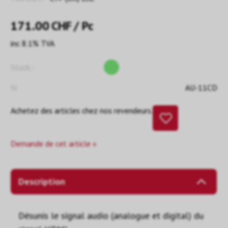
171.00
CHF
/ Pc
inc 8.1% TVA
Stock::
N:
AU-11CD
Achetez des articles chez nos revendeurs.
Demande de cet article »
Description
Désunis le signal audio (analogue et digital) du