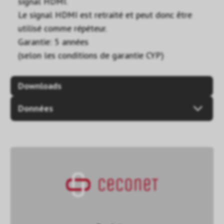
signal HDMI.
Le signal HDMI est retraité et peut donc être
utilisé comme répéteur.
Garantie: 5 années
(selon les conditions de garantie CYP)
Downloads
Données