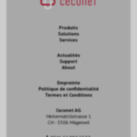
Produits
Solutions
Services
Actualités
Support
About
Empreinte
Politique de confidentialité
Termes et Conditions
Ceconet AG
Hintermättlistrasse 1
CH - 5506 Mägenwil