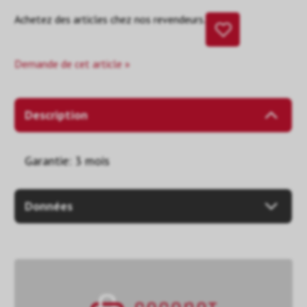
Achetez des articles chez nos revendeurs.
Demande de cet article »
Description
Garantie: 3 mois
Données