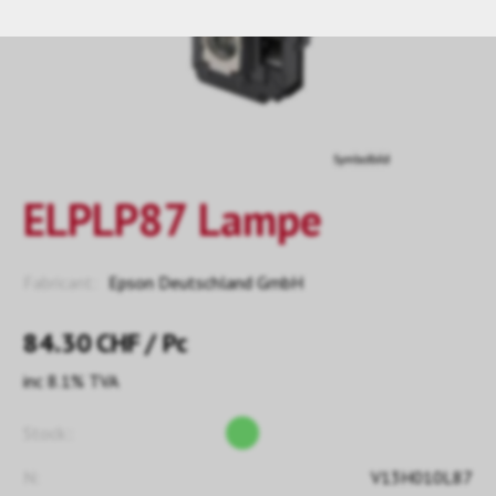
ELPLP87 Lampe
Fabricant:
Epson Deutschland GmbH
84.30
CHF
/ Pc
inc 8.1% TVA
Stock::
N:
V13H010L87