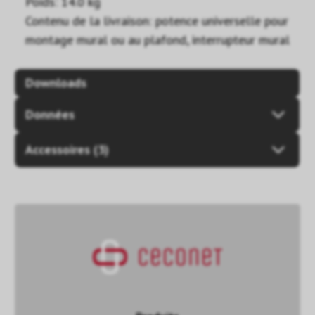
Poids: 14.0 kg
Contenu de la livraison: potence universelle pour
montage mural ou au plafond, interrupteur mural
Downloads
Données
Accessoires (3)