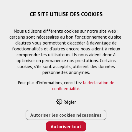
CE SITE UTILISE DES COOKIES
.
Nous utilisons différents cookies sur notre site web :
certains sont nécessaires au bon fonctionnement du site,
d'autres vous permettent d'accéder à davantage de
fonctionnalités et d'autres encore nous aident à mieux
comprendre les utilisateurs. Ils nous aident donc à
optimiser en permanence nos prestations. Certains
cookies, s'ils sont acceptés, utilisent des données
Écrans de projection
personnelles anonymes.
Pour plus d'informations, consultez
la déclaration de
confidentialité
.
HOME
›
E-SHOP
›
PROJECTION
›
ÉCRANS DE PROJECTION
Régler
›
SLIM 190 X 106
Autoriser les cookies nécessaires
Autoriser tout