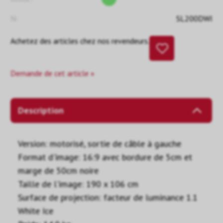
N:
SL200DWI
Achetez des articles chez nos revendeurs.
Demande de cet article »
Description
Version: motorisé, sortie de câble à gauche
Format d'image: 16:9 avec bordure de 5cm et
marge de 50cm noire
Taille de l'image: 190 x 106 cm
Surface de projection: facteur de luminance 1.1
White Ice