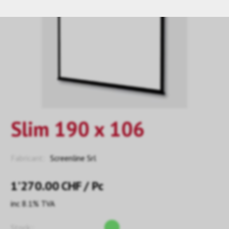
Slim 190 x 106
Fabricant:
Screenline Srl
1’270.00
CHF
/ Pc
inc 8.1% TVA
Stock::