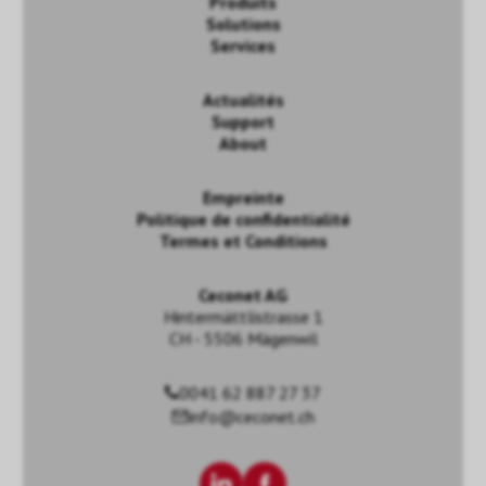
Produits
Solutions
Services
Actualités
Support
About
Empreinte
Politique de confidentialité
Termes et Conditions
Ceconet AG
Hintermättlistrasse 1
CH - 5506 Mägenwil
0041 62 887 27 37
info@ceconet.ch