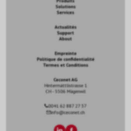
Produits
Solutions
Services
Actualités
Support
About
Empreinte
Politique de confidentialité
Termes et Conditions
Ceconet AG
Hintermättlistrasse 1
CH - 5506 Mägenwil
0041 62 887 27 37
info@ceconet.ch