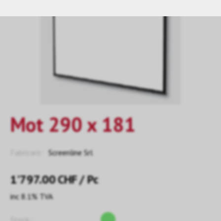
Mot 290 x 181
Fabricant:
Screenline Srl
1’797.00
CHF
/ Pc
inc 8.1% TVA
Stock::