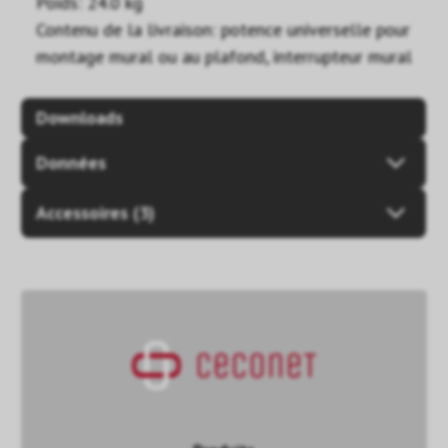
Poids: 24.0 kg
Contenu de la livraison: potence universelle pour
montage mural ou au plafond, interrupteur mural
Downloads
Données
Accessoires (3)