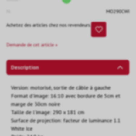
N:
MO290CWI
Achetez des articles chez nos revendeurs.
Demande de cet article »
Description
Version: motorisé, sortie de câble à gauche
Format d'image: 16:10 avec bordure de 5cm et
marge de 30cm noire
Taille de l'image: 290 x 181 cm
Surface de projection: facteur de luminance 1.1
White Ice