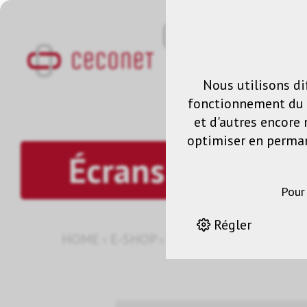
Nous utilisons di
fonctionnement du s
et d'autres encore 
optimiser en permane
Écrans de proje
Pour
Régler
HOME
›
E-SHOP
›
PROJECTION
›
ÉCRANS 