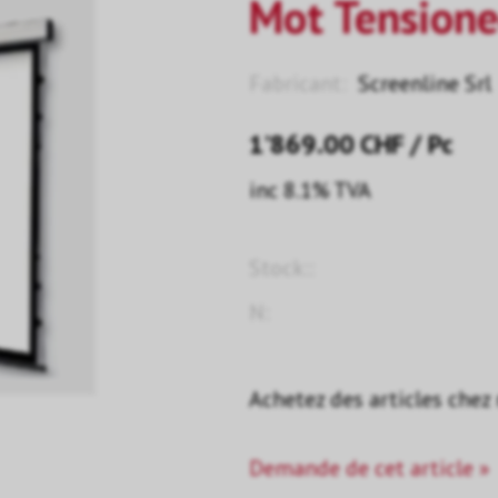
Mot Tension
Fabricant:
Screenline Srl
1’869.00
CHF
/ Pc
inc 8.1% TVA
Stock::
N:
Achetez des articles chez
Demande de cet article »