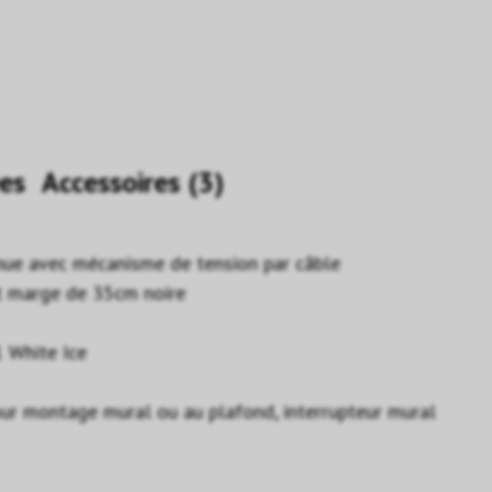
es
Accessoires (3)
enue avec mécanisme de tension par câble
t marge de 35cm noire
1 White Ice
pour montage mural ou au plafond, interrupteur mural