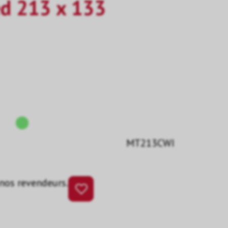
ed 213 x 133
MT213CWI
 nos revendeurs.