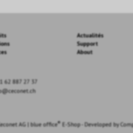
its
Actualités
ions
Support
ces
About
1 62 887 27 37
fo@ceconet.ch
®
econet AG
|
blue office
E-Shop - Developed by
Com