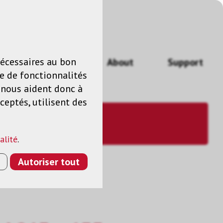
n
FR
nécessaires au bon
Actualités
About
Support
e de fonctionnalités
s nous aident donc à
ceptés, utilisent des
alité
.
Autoriser tout