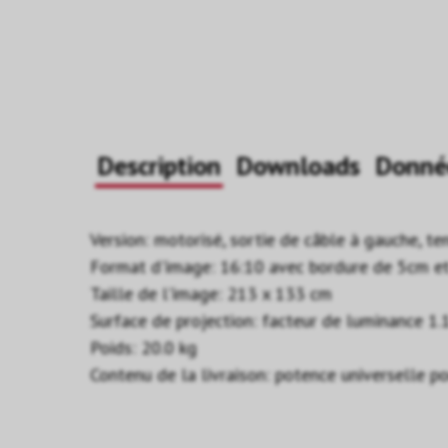
Description
Downloads
Donné
Version: motorisé, sortie de câble à gauche, t
Format d'image: 16:10 avec bordure de 5cm e
Taille de l'image: 213 x 133 cm
Surface de projection: facteur de luminance 1.
Poids: 20.0 kg
Contenu de la livraison: potence universelle 