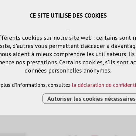
CE SITE UTILISE DES COOKIES
Panier
Listes de voeux
Connexio
.
fférents cookies sur notre site web : certains sont 
Produits
Solutions
Services
ite, d'autres vous permettent d'accéder à davantag
nous aident à mieux comprendre les utilisateurs. Il
nce nos prestations. Certains cookies, s'ils sont ac
ction
données personnelles anonymes.
 plus d'informations, consultez
la déclaration de confidenti
Autoriser les cookies nécessaires
DE PROJECTION
›
MOT TENSIONED 213 X 133