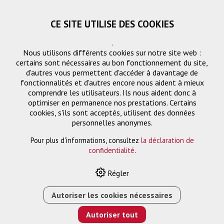
CE SITE UTILISE DES COOKIES
.
Nous utilisons différents cookies sur notre site web :
certains sont nécessaires au bon fonctionnement du site,
d'autres vous permettent d'accéder à davantage de
fonctionnalités et d'autres encore nous aident à mieux
comprendre les utilisateurs. Ils nous aident donc à
optimiser en permanence nos prestations. Certains
cookies, s'ils sont acceptés, utilisent des données
Écrans de projection
personnelles anonymes.
Pour plus d'informations, consultez
la déclaration de
confidentialité
.
HOME
›
E-SHOP
›
PROJECTION
›
ÉCRANS DE PROJECTION
Régler
›
MOT TENSIONED 305 X 172
Autoriser les cookies nécessaires
Autoriser tout