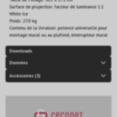
Surface de projection: facteur de luminance 1.1
White Ice
Poids: 27.0 kg
Contenu de la livraison: potence universelle pour
montage mural ou au plafond, interrupteur mural
Downloads
Données
Accessoires (3)