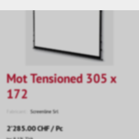
Mot Tensioned 305 x
172
Fabricant:
Screenline Srl
2’285.00
CHF
/ Pc