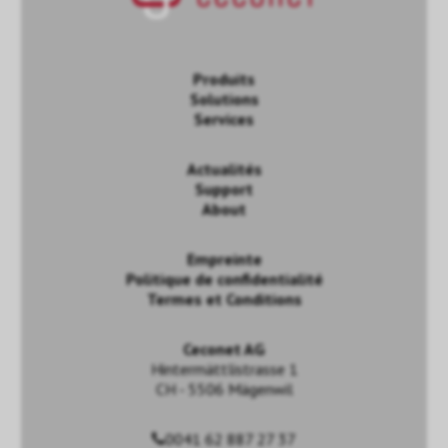
Produits
Solutions
Services
Actualités
Support
About
Empreinte
Politique de confidentialité
Termes et Conditions
Ceconet AG
Hintermättlistrasse 1
CH - 5506 Mägenwil
0041 62 887 27 37