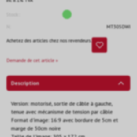
inc 8.1% TVA
Stock::
N:
MT305DWI
Achetez des articles chez nos revendeurs.
Demande de cet article »
Description
Version: motorisé, sortie de câble à gauche,
tenue avec mécanisme de tension par câble
Format d'image: 16:9 avec bordure de 5cm et
marge de 50cm noire
Taille de l'image: 305 x 172 cm