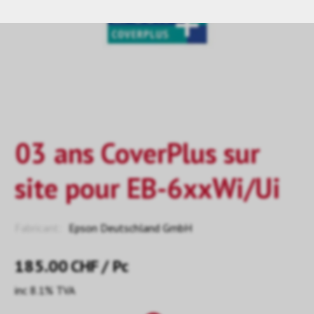
03 ans CoverPlus sur
site pour EB-6xxWi/Ui
Fabricant:
Epson Deutschland GmbH
185.00
CHF
/ Pc
inc 8.1% TVA