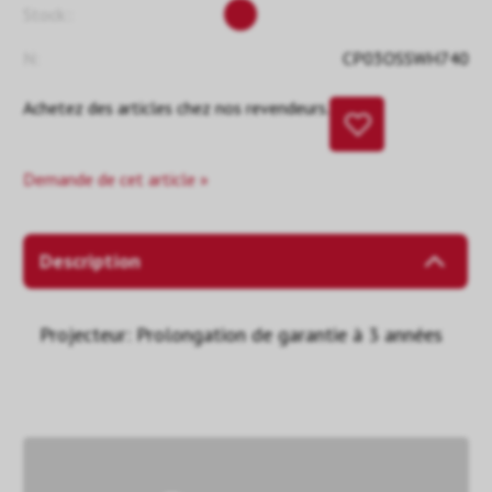
Stock::
N:
CP03OSSWH740
Achetez des articles chez nos revendeurs.
Demande de cet article »
Description
Projecteur: Prolongation de garantie à 3 années