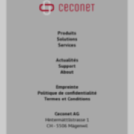
Produits
Solutions
Services
Actualités
Support
About
Empreinte
Politique de confidentialité
Termes et Conditions
Ceconet AG
Hintermättlistrasse 1
CH - 5506 Mägenwil