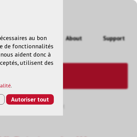
n
FR
nécessaires au bon
Actualités
About
Support
e de fonctionnalités
s nous aident donc à
ceptés, utilisent des
alité
.
Autoriser tout
 DVI-D (M), NOIR, 4K, 1.0M