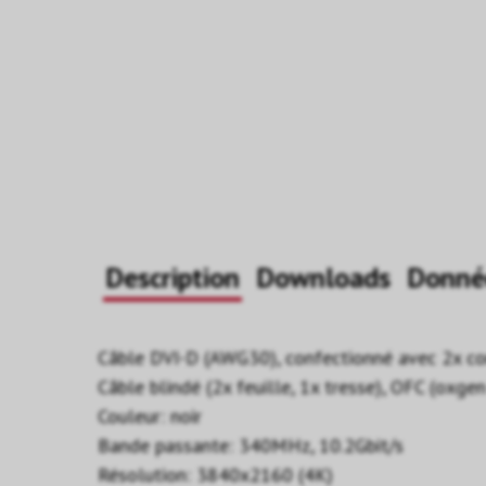
Description
Downloads
Donné
Câble DVI-D (AWG30), confectionné avec 2x co
Câble blindé (2x feuille, 1x tresse), OFC (oxge
Couleur: noir
Bande passante: 340MHz, 10.2Gbit/s
Résolution: 3840x2160 (4K)