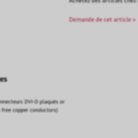
Achetez des articles chez
Demande de cet article »
es
nnecteurs DVI-D plaqués or
n free copper conductors)