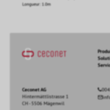
Longueur: 1.0m
Produ
Solut
Servi
Ceconet AG
004
Hintermättlistrasse 1
in
CH - 5506 Mägenwil