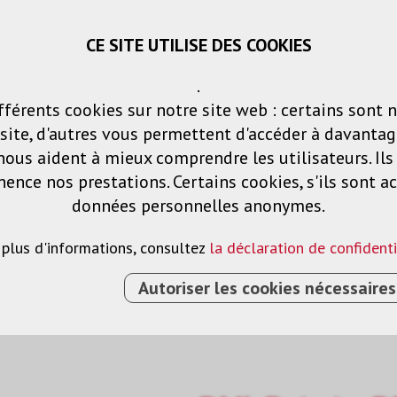
CE SITE UTILISE DES COOKIES
Panier
Listes de voeux
Connexio
.
fférents cookies sur notre site web : certains sont 
Produits
Solutions
Services
ite, d'autres vous permettent d'accéder à davantag
nous aident à mieux comprendre les utilisateurs. Il
nce nos prestations. Certains cookies, s'ils sont ac
données personnelles anonymes.
 plus d'informations, consultez
la déclaration de confidenti
Autoriser les cookies nécessaires
›
CÂBLE DE RACCORDEMENT
›
DVI-DVI
›
DVI-D (M) -