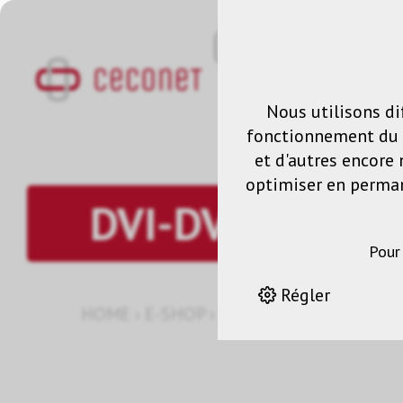
Nous utilisons di
fonctionnement du s
et d'autres encore 
optimiser en permane
DVI-DVI
Pour
Régler
HOME
›
E-SHOP
›
GESTION DES SIGNAUX