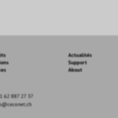
its
Actualités
ions
Support
ces
About
1 62 887 27 37
fo@ceconet.ch