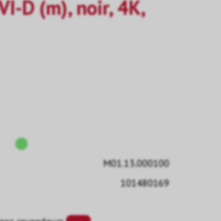
VI-D (m), noir, 4K,
M01.13.000100
101480169