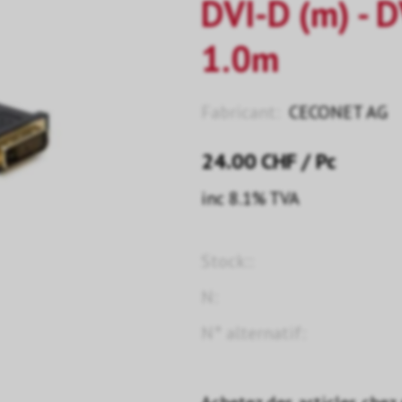
DVI-D (m) - D
1.0m
Fabricant:
CECONET AG
24.00
CHF
/ Pc
inc 8.1% TVA
Stock::
N:
N° alternatif: